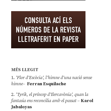
MÉS LLEGIT
1.
‘Flor d’Escòcia’, l’himne d’una nació sense
himne–
Ferran Esquilache
2.
‘Tyrik, el príncep d’Ilercavònia’, quan la
fantasia ens reconcilia amb el passat
–
Karol
Jabaloyas