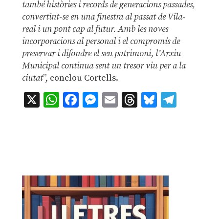
també històries i records de generacions passades,
convertint-se en una finestra al passat de Vila-
real i un pont cap al futur. Amb les noves
incorporacions al personal i el compromís de
preservar i difondre el seu patrimoni, l’Arxiu
Municipal continua sent un tresor viu per a la
ciutat
”, conclou Cortells.
X
WhatsApp
Facebook
Messenger
Email
Threads
Bluesky
Teleg