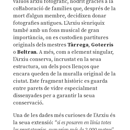
valuós arxiu fotogràfic, nodrit gràcies a la
col·laboració de famílies que, després de la
mort d’algun membre, decidixen donar
fotografies antigues. L’Arxiu s’enriquix
també amb un fons musical de gran
importància, on es custodien partitures
originals dels mestres
Tàrrega
,
Goterris
o
Beltran
. A més, com a element singular,
l’Arxiu conserva, incrustat en la seua
estructura, un dels pocs llenços que
encara queden de la muralla original de la
ciutat. Este fragment històric es guarda
entre parets de vidre especialment
dissenyades per a garantir la seua
conservació.
Una de les dades més curioses de l’Arxiu és
la seua extensió:
“si es posaren en línia totes
les prestatgeries, sumarien més de 2.000 metres
”,