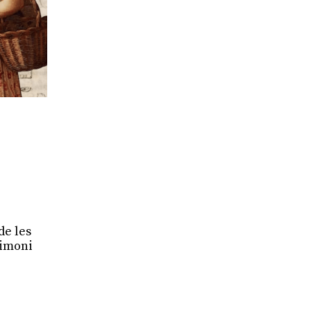
de les
rimoni