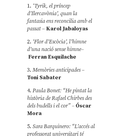
1.
‘Tyrik, el príncep
d’Ilercavònia’, quan la
fantasia ens reconcilia amb el
passat
–
Karol Jabaloyas
2.
‘Flor d’Escòcia’, l’himne
d’una nació sense himne–
Ferran Esquilache
3.
Memòries anticipades
–
Toni Sabater
4.
Paula Bonet: “He pintat la
història de Rafael Chirbes des
dels budells i el cor” –
Óscar
Mora
5.
Sara Barquinero: “L’accés al
professorat universitari té