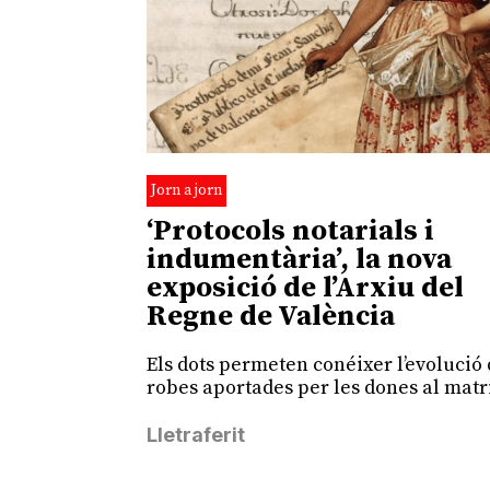
Jorn a jorn
‘Protocols notarials i
indumentària’, la nova
exposició de l’Arxiu del
Regne de València
Els dots permeten conéixer l’evolució 
robes aportades per les dones al mat
Lletraferit