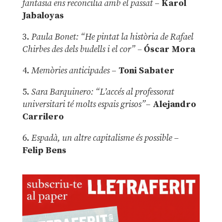
fantasia ens reconcilia amb el passat
–
Karol
Jabaloyas
3.
Paula Bonet: “He pintat la història de Rafael
Chirbes des dels budells i el cor” –
Óscar Mora
4.
Memòries anticipades
–
Toni Sabater
5.
Sara Barquinero: “L’accés al professorat
universitari té molts espais grisos”
–
Alejandro
Carrilero
6.
Espadà, un altre capitalisme és possible
–
Felip Bens