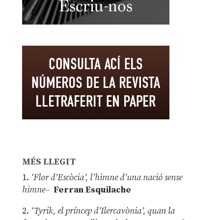
MÉS LLEGIT
1.
‘Flor d’Escòcia’, l’himne d’una nació sense
himne–
Ferran Esquilache
2.
‘Tyrik, el príncep d’Ilercavònia’, quan la