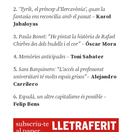
2.
‘Tyrik, el príncep d’Ilercavònia’, quan la
fantasia ens reconcilia amb el passat
–
Karol
Jabaloyas
3.
Paula Bonet: “He pintat la història de Rafael
Chirbes des dels budells i el cor” –
Óscar Mora
4.
Memòries anticipades
–
Toni Sabater
5.
Sara Barquinero: “L’accés al professorat
universitari té molts espais grisos”
–
Alejandro
Carrilero
6.
Espadà, un altre capitalisme és possible
–
Felip Bens