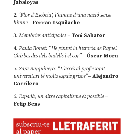
Jabaloyas
2.
‘Flor d’Escòcia’, l’himne d’una nació sense
himne–
Ferran Esquilache
3.
Memòries anticipades
–
Toni Sabater
4.
Paula Bonet: “He pintat la història de Rafael
Chirbes des dels budells i el cor” –
Óscar Mora
5.
Sara Barquinero: “L’accés al professorat
universitari té molts espais grisos”
–
Alejandro
Carrilero
6.
Espadà, un altre capitalisme és possible
–
Felip Bens