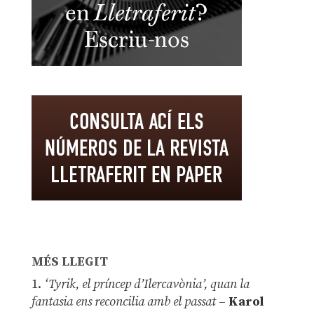
MÉS LLEGIT
1.
‘Tyrik, el príncep d’Ilercavònia’, quan la
fantasia ens reconcilia amb el passat
–
Karol