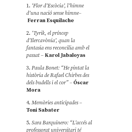
1.
‘Flor d’Escòcia’, l’himne
d’una nació sense himne–
Ferran Esquilache
2.
‘Tyrik, el príncep
d’Ilercavònia’, quan la
fantasia ens reconcilia amb el
passat
–
Karol Jabaloyas
3.
Paula Bonet: “He pintat la
història de Rafael Chirbes des
dels budells i el cor” –
Óscar
Mora
4.
Memòries anticipades
–
Toni Sabater
5.
Sara Barquinero: “L’accés al
professorat universitari té