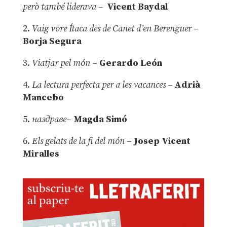
però també liderava –
Vicent Baydal
2.
Vaig vore Ítaca des de Canet d’en Berenguer
–
Borja Segura
3.
Viatjar pel món
–
Gerardo León
4.
La lectura perfecta per a les vacances –
Adrià
Mancebo
5.
наздраве
–
Magda Simó
6.
Els gelats de la fi del món
–
Josep Vicent
Miralles