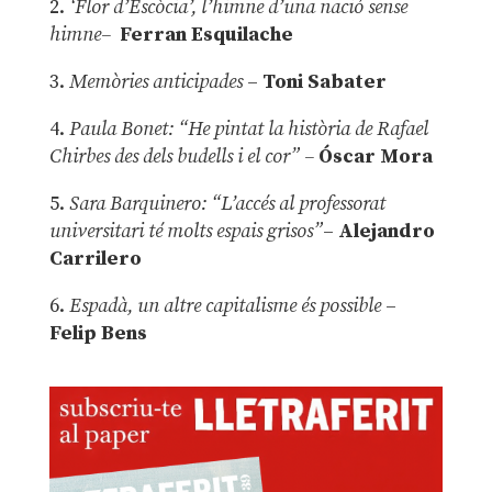
2.
‘Flor d’Escòcia’, l’himne d’una nació sense
himne–
Ferran Esquilache
3.
Memòries anticipades
–
Toni Sabater
4.
Paula Bonet: “He pintat la història de Rafael
Chirbes des dels budells i el cor” –
Óscar Mora
5.
Sara Barquinero: “L’accés al professorat
universitari té molts espais grisos”
–
Alejandro
Carrilero
6.
Espadà, un altre capitalisme és possible
–
Felip Bens