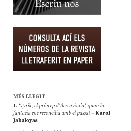
MÉS LLEGIT
1.
‘Tyrik, el príncep d’Ilercavònia’, quan la
fantasia ens reconcilia amb el passat
–
Karol
Jabaloyas