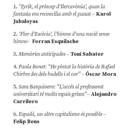
1.
‘Tyrik, el príncep d’Ilercavònia’, quan la
fantasia ens reconcilia amb el passat
–
Karol
Jabaloyas
2.
‘Flor d’Escòcia’, l’himne d’una nació sense
himne–
Ferran Esquilache
3.
Memòries anticipades
–
Toni Sabater
4.
Paula Bonet: “He pintat la història de Rafael
Chirbes des dels budells i el cor” –
Óscar Mora
5.
Sara Barquinero: “L’accés al professorat
universitari té molts espais grisos”
–
Alejandro
Carrilero
6.
Espadà, un altre capitalisme és possible
–
Felip Bens