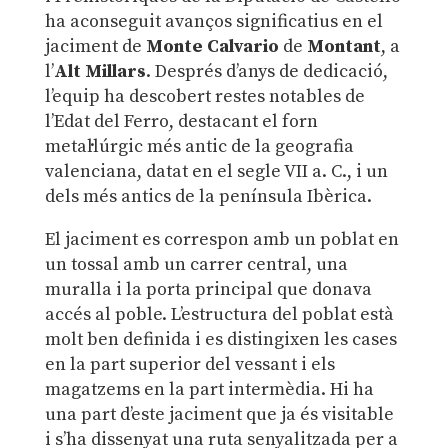
ha aconseguit avanços significatius en el
jaciment de
Monte Calvario
de
Montant
, a
l’
Alt Millars
. Després d’anys de dedicació,
l’equip ha descobert restes notables de
l’Edat del Ferro, destacant el forn
metal·lúrgic més antic de la geografia
valenciana, datat en el segle VII a. C., i un
dels més antics de la península Ibèrica.
El jaciment es correspon amb un poblat en
un tossal amb un carrer central, una
muralla i la porta principal que donava
accés al poble. L’estructura del poblat està
molt ben definida i es distingixen les cases
en la part superior del vessant i els
magatzems en la part intermèdia. Hi ha
una part d’este jaciment que ja és visitable
i s’ha dissenyat una ruta senyalitzada per a