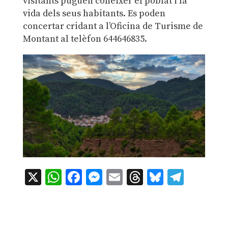
visitants puguen conéixer el poblat i la
vida dels seus habitants. Es poden
concertar cridant a l’Oficina de Turisme de
Montant al telèfon 644646835.
X
WhatsApp
Facebook
Messenger
Email
Threads
Bluesky
Teleg