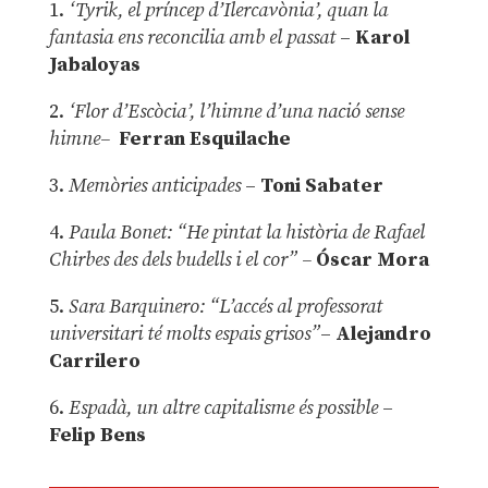
1.
‘Tyrik, el príncep d’Ilercavònia’, quan la
fantasia ens reconcilia amb el passat
–
Karol
Jabaloyas
2.
‘Flor d’Escòcia’, l’himne d’una nació sense
himne–
Ferran Esquilache
3.
Memòries anticipades
–
Toni Sabater
4.
Paula Bonet: “He pintat la història de Rafael
Chirbes des dels budells i el cor” –
Óscar Mora
5.
Sara Barquinero: “L’accés al professorat
universitari té molts espais grisos”
–
Alejandro
Carrilero
6.
Espadà, un altre capitalisme és possible
–
Felip Bens