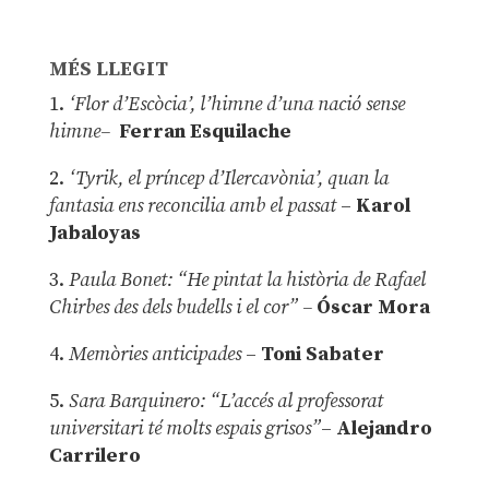
MÉS LLEGIT
1.
‘Flor d’Escòcia’, l’himne d’una nació sense
himne–
Ferran Esquilache
2.
‘Tyrik, el príncep d’Ilercavònia’, quan la
fantasia ens reconcilia amb el passat
–
Karol
Jabaloyas
3.
Paula Bonet: “He pintat la història de Rafael
Chirbes des dels budells i el cor” –
Óscar Mora
4.
Memòries anticipades
–
Toni Sabater
5.
Sara Barquinero: “L’accés al professorat
universitari té molts espais grisos”
–
Alejandro
Carrilero