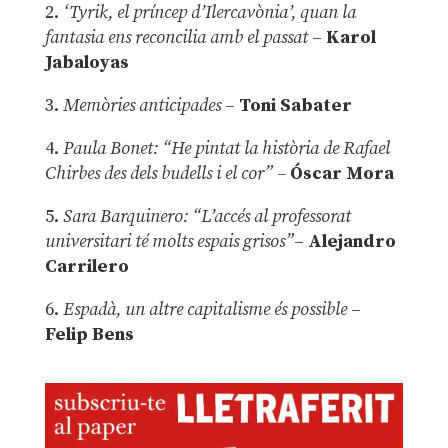
2.
‘Tyrik, el príncep d’Ilercavònia’, quan la
fantasia ens reconcilia amb el passat
–
Karol
Jabaloyas
3.
Memòries anticipades
–
Toni Sabater
4.
Paula Bonet: “He pintat la història de Rafael
Chirbes des dels budells i el cor” –
Óscar Mora
5.
Sara Barquinero: “L’accés al professorat
universitari té molts espais grisos”
–
Alejandro
Carrilero
6.
Espadà, un altre capitalisme és possible
–
Felip Bens