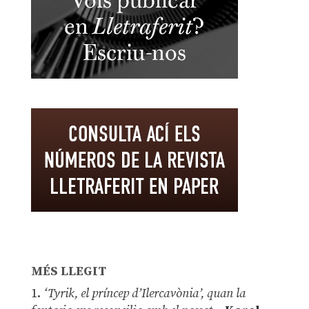
MÉS LLEGIT
1.
‘Tyrik, el príncep d’Ilercavònia’, quan la