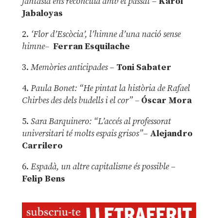
fantasia ens reconcilia amb el passat
–
Karol
Jabaloyas
2.
‘Flor d’Escòcia’, l’himne d’una nació sense
himne–
Ferran Esquilache
3.
Memòries anticipades
–
Toni Sabater
4.
Paula Bonet: “He pintat la història de Rafael
Chirbes des dels budells i el cor” –
Óscar Mora
5.
Sara Barquinero: “L’accés al professorat
universitari té molts espais grisos”
–
Alejandro
Carrilero
6.
Espadà, un altre capitalisme és possible
–
Felip Bens