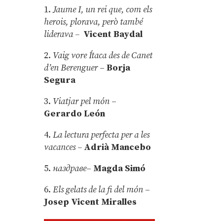
1.
Jaume I, un rei que, com els
herois, plorava, però també
liderava –
Vicent Baydal
2.
Vaig vore Ítaca des de Canet
d’en Berenguer
–
Borja
Segura
3.
Viatjar pel món
–
Gerardo León
4.
La lectura perfecta per a les
vacances –
Adrià Mancebo
5.
наздраве
–
Magda Simó
6.
Els gelats de la fi del món
–
Josep Vicent Miralles