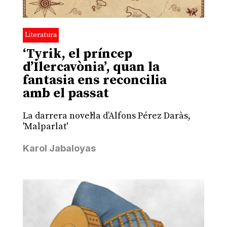
Literatura
‘Tyrik, el príncep
d’Ilercavònia’, quan la
fantasia ens reconcilia
amb el passat
La darrera novel·la d’Alfons Pérez Daràs,
'Malparlat'
Karol Jabaloyas