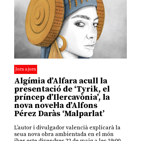
Jorn a jorn
Algímia d’Alfara acull la
presentació de ‘Tyrik, el
príncep d’Ilercavònia’, la
nova novel·la d’Alfons
Pérez Daràs ‘Malparlat’
L’autor i divulgador valencià explicarà la
seua nova obra ambientada en el món
iber este divendres 22 de maig a les 19:00