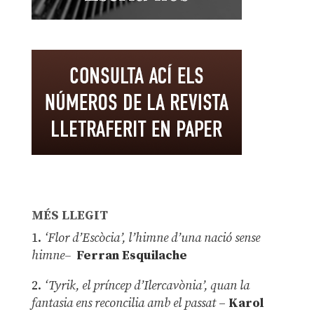
MÉS LLEGIT
1.
‘Flor d’Escòcia’, l’himne d’una nació sense
himne–
Ferran Esquilache
2.
‘Tyrik, el príncep d’Ilercavònia’, quan la
fantasia ens reconcilia amb el passat
–
Karol