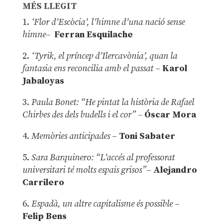
MÉS LLEGIT
1.
‘Flor d’Escòcia’, l’himne d’una nació sense
himne–
Ferran Esquilache
2.
‘Tyrik, el príncep d’Ilercavònia’, quan la
fantasia ens reconcilia amb el passat
–
Karol
Jabaloyas
3.
Paula Bonet: “He pintat la història de Rafael
Chirbes des dels budells i el cor” –
Óscar Mora
4.
Memòries anticipades
–
Toni Sabater
5.
Sara Barquinero: “L’accés al professorat
universitari té molts espais grisos”
–
Alejandro
Carrilero
6.
Espadà, un altre capitalisme és possible
–
Felip Bens