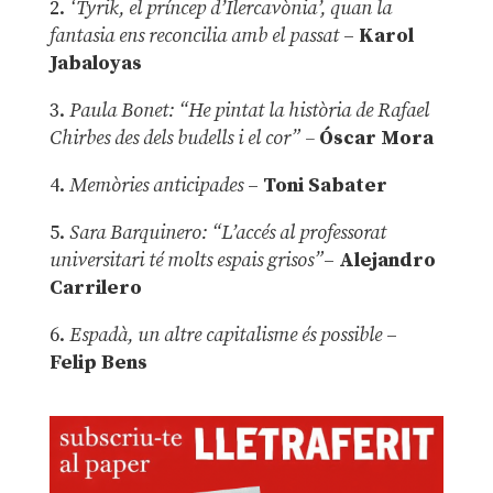
2.
‘Tyrik, el príncep d’Ilercavònia’, quan la
fantasia ens reconcilia amb el passat
–
Karol
Jabaloyas
3.
Paula Bonet: “He pintat la història de Rafael
Chirbes des dels budells i el cor” –
Óscar Mora
4.
Memòries anticipades
–
Toni Sabater
5.
Sara Barquinero: “L’accés al professorat
universitari té molts espais grisos”
–
Alejandro
Carrilero
6.
Espadà, un altre capitalisme és possible
–
Felip Bens