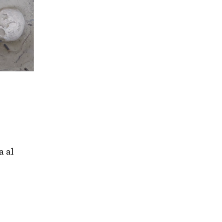
s
a al