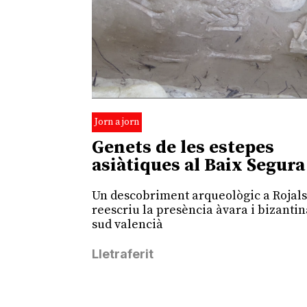
Jorn a jorn
Genets de les estepes
asiàtiques al Baix Segura
Un descobriment arqueològic a Rojal
reescriu la presència àvara i bizantin
sud valencià
Lletraferit