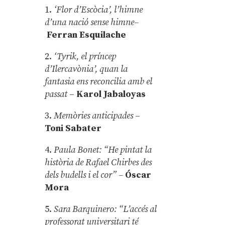
1.
‘Flor d’Escòcia’, l’himne
d’una nació sense himne–
Ferran Esquilache
2.
‘Tyrik, el príncep
d’Ilercavònia’, quan la
fantasia ens reconcilia amb el
passat
–
Karol Jabaloyas
3.
Memòries anticipades
–
Toni Sabater
4.
Paula Bonet: “He pintat la
història de Rafael Chirbes des
dels budells i el cor” –
Óscar
Mora
5.
Sara Barquinero: “L’accés al
professorat universitari té