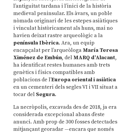
l’antiguitat tardana i l’inici de la història
medieval peninsular. Els àvars, un poble
nòmada originari de les estepes asiàtiques
i vinculat històricament als huns, mai no
havien deixat rastre arqueològic a la
península Ibèrica
. Ara, un equip
encapçalat per l’arqueòloga
María Teresa
Ximénez de Embún
, del
MARQ d’Alacant
,
ha identificat restes humanes amb trets
genètics i físics compatibles amb
poblacions de l’
Europa oriental i asiàtica
en un cementeri dels segles VI i VII situat a
tocar del
Segura
.
La necròpolis, excavada des de 2018, ja era
considerada excepcional abans d’este
anunci. Amb prop de 300 fosses detectades
mitjançant georadar —encara que només