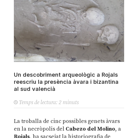
Un descobriment arqueològic a Rojals
reescriu la presència àvara i bizantina
al sud valencià
Temps de lectura:
2
minuts
La troballa de cinc possibles genets àvars
en la necròpolis del
Cabezo del Molino
, a
Rojals
, ha sacsejat la historiografia de