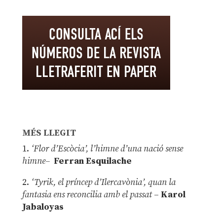
MÉS LLEGIT
1.
‘Flor d’Escòcia’, l’himne d’una nació sense
himne–
Ferran Esquilache
2.
‘Tyrik, el príncep d’Ilercavònia’, quan la
fantasia ens reconcilia amb el passat
–
Karol
Jabaloyas