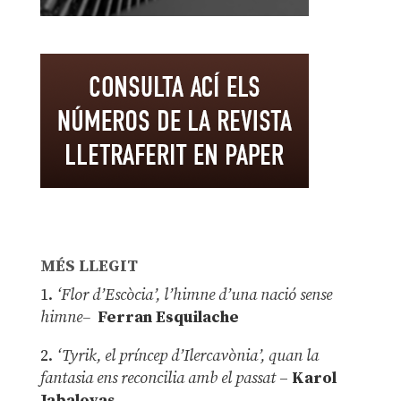
MÉS LLEGIT
1.
‘Flor d’Escòcia’, l’himne d’una nació sense
himne–
Ferran Esquilache
2.
‘Tyrik, el príncep d’Ilercavònia’, quan la
fantasia ens reconcilia amb el passat
–
Karol
Jabaloyas