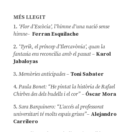
MÉS LLEGIT
1.
‘Flor d’Escòcia’, l’himne d’una nació sense
himne–
Ferran Esquilache
2.
‘Tyrik, el príncep d’Ilercavònia’, quan la
fantasia ens reconcilia amb el passat
–
Karol
Jabaloyas
3.
Memòries anticipades
–
Toni Sabater
4.
Paula Bonet: “He pintat la història de Rafael
Chirbes des dels budells i el cor” –
Óscar Mora
5.
Sara Barquinero: “L’accés al professorat
universitari té molts espais grisos”
–
Alejandro
Carrilero