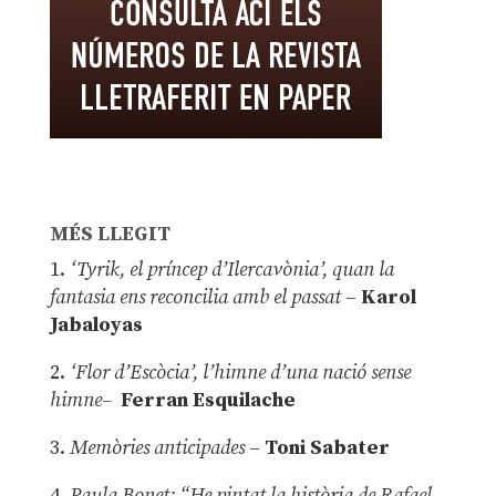
MÉS LLEGIT
1.
‘Tyrik, el príncep d’Ilercavònia’, quan la
fantasia ens reconcilia amb el passat
–
Karol
Jabaloyas
2.
‘Flor d’Escòcia’, l’himne d’una nació sense
himne–
Ferran Esquilache
3.
Memòries anticipades
–
Toni Sabater
4.
Paula Bonet: “He pintat la història de Rafael