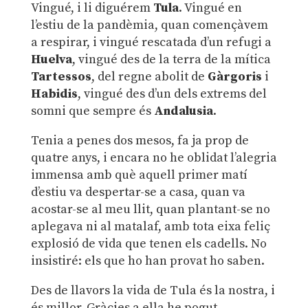
Vingué, i li diguérem
Tula
. Vingué en
l’estiu de la pandèmia, quan començàvem
a respirar, i vingué rescatada d’un refugi a
Huelva
, vingué des de la terra de la mítica
Tartessos
, del regne abolit de
Gàrgoris
i
Habidis
, vingué des d’un dels extrems del
somni que sempre és
Andalusia
.
Tenia a penes dos mesos, fa ja prop de
quatre anys, i encara no he oblidat l’alegria
immensa amb què aquell primer matí
d’estiu va despertar-se a casa, quan va
acostar-se al meu llit, quan plantant-se no
aplegava ni al matalaf, amb tota eixa feliç
explosió de vida que tenen els cadells. No
insistiré: els que ho han provat ho saben.
Des de llavors la vida de Tula és la nostra, i
és millor. Gràcies a ella he pogut