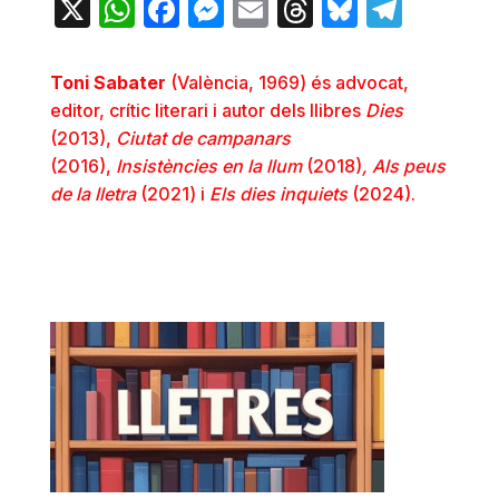
X
WhatsApp
Facebook
Messenger
Email
Threads
Bluesky
Teleg
Toni Sabater
(València, 1969) és advocat,
editor, crític literari i autor dels llibres
Dies
(2013),
Ciutat de campanars
(2016),
Insistències en la llum
(2018)
, Als peus
de la lletra
(2021) i
Els dies inquiets
(2024).