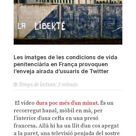
Les imatges de les condicions de vida
penitenciària en França provoquen
l’enveja airada d’usuaris de Twitter
Temps de lectura:
2
minuts
El vídeo
dura poc més d’un minut
. És un
recorregut banal, mòbil en mà, per
l’interior d’una cel·la en una presó
francesa. Allà hi ha un llit d’un cos apegat
a la paret, una televisió penjada del sostre