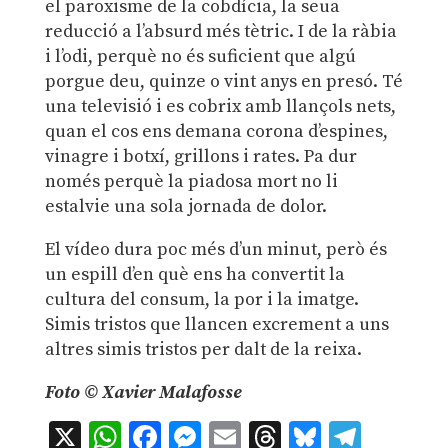
el paroxisme de la cobdícia, la seua
reducció a l’absurd més tètric. I de la ràbia
i l’odi, perquè no és suficient que algú
porgue deu, quinze o vint anys en presó. Té
una televisió i es cobrix amb llançols nets,
quan el cos ens demana corona d’espines,
vinagre i botxí, grillons i rates. Pa dur
només perquè la piadosa mort no li
estalvie una sola jornada de dolor.
El vídeo dura poc més d’un minut, però és
un espill d’en què ens ha convertit la
cultura del consum, la por i la imatge.
Simis tristos que llancen excrement a uns
altres simis tristos per dalt de la reixa.
Foto © Xavier Malafosse
X
WhatsApp
Facebook
Messenger
Email
Threads
Bluesky
Teleg