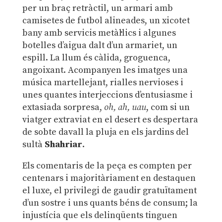
per un braç retràctil, un armari amb
camisetes de futbol alineades, un xicotet
bany amb servicis metàl·lics i algunes
botelles d’aigua dalt d’un armariet, un
espill. La llum és càlida, groguenca,
angoixant. Acompanyen les imatges una
música martellejant, rialles nervioses i
unes quantes interjeccions d’entusiasme i
extasiada sorpresa,
oh, ah,
uau
, com si un
viatger extraviat en el desert es despertara
de sobte davall la pluja en els jardins del
sultà
Shahriar
.
Els comentaris de la peça es compten per
centenars i majoritàriament en destaquen
el luxe, el privilegi de gaudir gratuïtament
d’un sostre i uns quants béns de consum; la
injustícia que els delinqüents tinguen