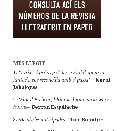
MÉS LLEGIT
1.
‘Tyrik, el príncep d’Ilercavònia’, quan la
fantasia ens reconcilia amb el passat
–
Karol
Jabaloyas
2.
‘Flor d’Escòcia’, l’himne d’una nació sense
himne–
Ferran Esquilache
3.
Memòries anticipades
–
Toni Sabater