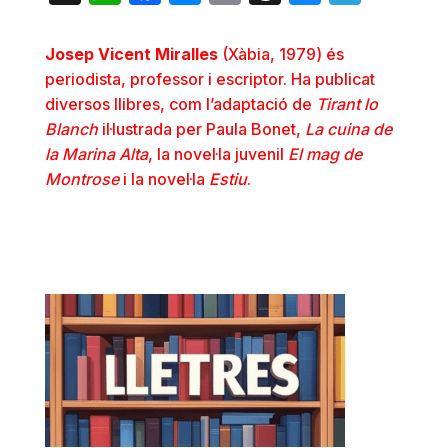
Josep Vicent Miralles
(Xàbia, 1979) és
periodista, professor i escriptor. Ha publicat
diversos llibres, com l’adaptació de
Tirant lo
Blanch
il·lustrada per Paula Bonet,
La cuina de
la Marina Alta
, la novel·la juvenil
El mag de
Montrose
i la novel·la
Estiu
.