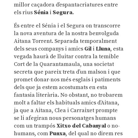
millor caçadora d’espantacriatures entre
els rius
Sénia
i
Segura
.
És entre el Sénia i el Segura on transcorre
la nova aventura de la nostra benvolguda
Aitana Torrent. Separada temporalment
dels seus companys i amics
Gil
i
Lluna
, esta
vegada haurà de lluitar contra la temible
Cort de la Quarantamaula, una societat
secreta que pareix treta d’un malson i que
promet donar-nos més esglais i patiments
dels que ja estem acostumats en esta
fantasia literària. No obstant, no trobarem
molt a faltar els habituals amics d’Aitana,
ja que a Aitana, Clea i Carraixet prompte
se li afegiran nous personatges humans
com un trampós
Xitxo del Cabanyal
o no-
humans, com
Punxa
, del qual no direm res