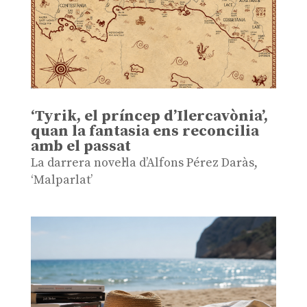
‘Tyrik, el príncep d’Ilercavònia’,
quan la fantasia ens reconcilia
amb el passat
La darrera novel·la d’Alfons Pérez Daràs,
‘Malparlat’