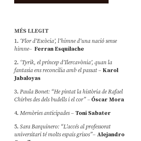
MÉS LLEGIT
1.
‘Flor d’Escòcia’, l’himne d’una nació sense
himne–
Ferran Esquilache
2.
‘Tyrik, el príncep d’Ilercavònia’, quan la
fantasia ens reconcilia amb el passat
–
Karol
Jabaloyas
3.
Paula Bonet: “He pintat la història de Rafael
Chirbes des dels budells i el cor” –
Óscar Mora
4.
Memòries anticipades
–
Toni Sabater
5.
Sara Barquinero: “L’accés al professorat
universitari té molts espais grisos”
–
Alejandro