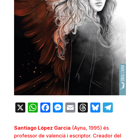
X
WhatsApp
Facebook
Messenger
Email
Threads
Bluesky
Teleg
Santiago López Garcia
(Ayna, 1995) és
professor de valencià i escriptor. Creador del