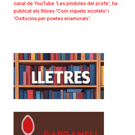
canal de YouTube 'Les píndoles del profe', ha
publicat els llibres 'Com xiquets xicotets' i
'Oxitocina per poetes enamorats'.