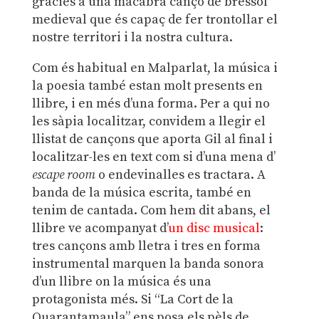
gràcies a una macabra cançó de bressol
medieval que és capaç de fer trontollar el
nostre territori i la nostra cultura.
Com és habitual en Malparlat, la música i
la poesia també estan molt presents en
llibre, i en més d’una forma. Per a qui no
les sàpia localitzar, convidem a llegir el
llistat de cançons que aporta Gil al final i
localitzar-les en text com si d’una mena d’
escape room
o endevinalles es tractara. A
banda de la música escrita, també en
tenim de cantada. Com hem dit abans, el
llibre ve acompanyat d’
un disc musical
:
tres cançons amb lletra i tres en forma
instrumental marquen la banda sonora
d’un llibre on la música és una
protagonista més. Si “La Cort de la
Quarantamaula” ens posa els pèls de