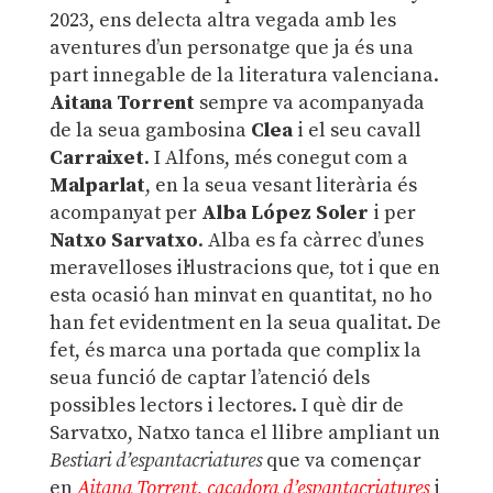
2023, ens delecta altra vegada amb les
aventures d’un personatge que ja és una
part innegable de la literatura valenciana.
Aitana Torrent
sempre va acompanyada
de la seua gambosina
Clea
i el seu cavall
Carraixet
. I Alfons, més conegut com a
Malparlat
, en la seua vesant literària és
acompanyat per
Alba López Soler
i per
Natxo Sarvatxo
. Alba es fa càrrec d’unes
meravelloses il·lustracions que, tot i que en
esta ocasió han minvat en quantitat, no ho
han fet evidentment en la seua qualitat. De
fet, és marca una portada que complix la
seua funció de captar l’atenció dels
possibles lectors i lectores. I què dir de
Sarvatxo, Natxo tanca el llibre ampliant un
Bestiari d’espantacriatures
que va començar
en
Aitana Torrent, caçadora d’espantacriatures
i