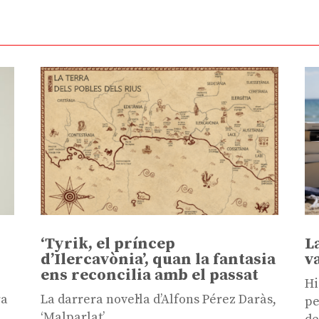
‘Tyrik, el príncep
L
d’Ilercavònia’, quan la fantasia
v
ens reconcilia amb el passat
Hi
ra
La darrera novel·la d’Alfons Pérez Daràs,
pe
‘Malparlat’