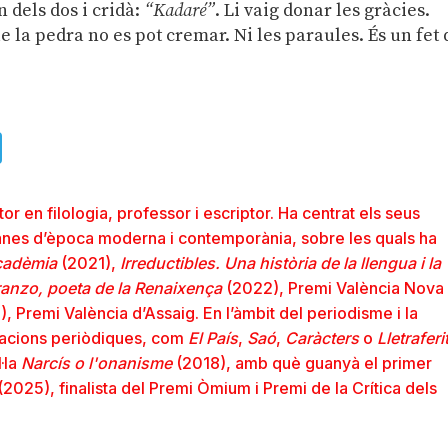
n dels dos i cridà:
“Kadaré”
. Li vaig donar les gràcies.
e la pedra no es pot cremar. Ni les paraules. És un fet
ads
uesky
Telegram
or en filologia, professor i escriptor. Ha centrat els seus
ncianes d’època moderna i contemporània, sobre les quals ha
acadèmia
(2021),
Irreductibles. Una història de la llengua i la
Iranzo, poeta de la Renaixença
(2022), Premi València Nova
, Premi València d’Assaig. En l’àmbit del periodisme i la
icacions periòdiques, com
El País
,
Saó
,
Caràcters
o
Lletraferi
·la
Narcís o l'onanisme
(2018), amb què guanyà el primer
(2025), finalista del Premi Òmium i Premi de la Crítica dels