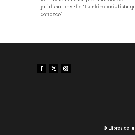
publicar novel·la ‘La chica más lista q
conozco’
© Llibres de l