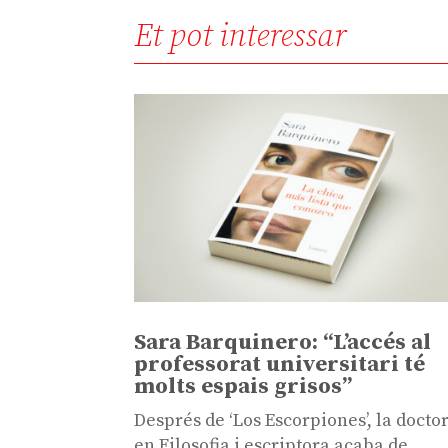
Et pot interessar
Sara Barquinero: “L’accés al
professorat universitari té
molts espais grisos”
Després de ‘Los Escorpiones’, la docto
en Filosofia i escriptora acaba de