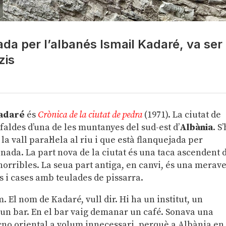
lada per l’albanés Ismail Kadaré, va ser
zis
Kadaré
és
Crònica de la ciutat de pedra
(1971). La ciutat de
 faldes d’una de les muntanyes del sud-est d’
Albània
. S’
a vall paral·lela al riu i que està flanquejada per
nada. La part nova de la ciutat és una taca ascendent 
orribles. La seua part antiga, en canvi, és una merave
s i cases amb teulades de pissarra.
. El nom de Kadaré, vull dir. Hi ha un institut, un
un bar. En el bar vaig demanar un café. Sonava una
no oriental a volum innecessari, perquè a Albània en