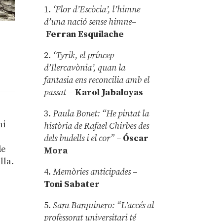
1.
‘Flor d’Escòcia’, l’himne
d’una nació sense himne–
Ferran Esquilache
2.
‘Tyrik, el príncep
d’Ilercavònia’, quan la
fantasia ens reconcilia amb el
passat
–
Karol Jabaloyas
3.
Paula Bonet: “He pintat la
hi
història de Rafael Chirbes des
dels budells i el cor” –
Óscar
de
Mora
lla.
4.
Memòries anticipades
–
Toni Sabater
5.
Sara Barquinero: “L’accés al
professorat universitari té