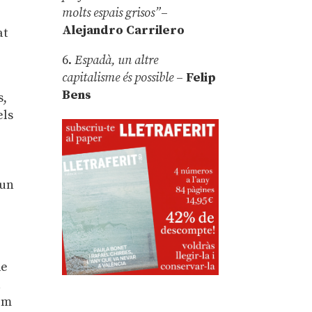
molts espais grisos”
–
Alejandro Carrilero
at
6.
Espadà, un altre
capitalisme és possible
–
Felip
Bens
s,
els
 un
de
a
 em