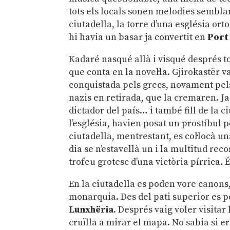
tots els locals sonen melodies sembla
ciutadella, la torre d’una església or
hi havia un basar ja convertit en
Port
Kadaré nasqué allà i visqué després tot
que conta en la novel·la. Gjirokastër 
conquistada pels grecs, novament pels 
nazis en retirada, que la cremaren. Ja
dictador del país… i també fill de la c
l’església, havien posat un prostíbul p
ciutadella, mentrestant, es col·locà u
dia se n’estavellà un i la multitud re
trofeu grotesc d’una victòria pírrica. 
En la ciutadella es poden vore canons,
monarquia. Des del pati superior es 
Lunxhëria
. Després vaig voler visitar
cruïlla a mirar el mapa. No sabia si er