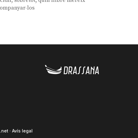
cidir, sobretot, quin llibre mereix
ompanyar-los
.net
·
Avís legal