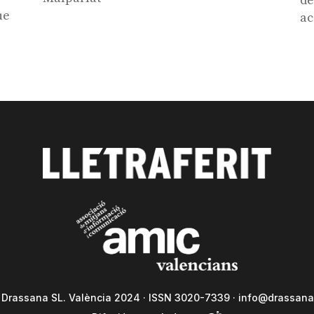
de
ue
ac
a Drassana SL. València 2024 · ISSN 3020-7339 ·
info@drassana