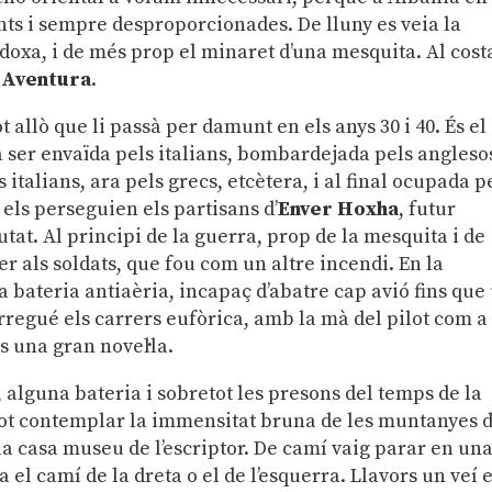
nts i sempre desproporcionades. De lluny es veia la
todoxa, i de més prop el minaret d’una mesquita. Al cost
 Aventura
.
 allò que li passà per damunt en els anys 30 i 40. És el
va ser envaïda pels italians, bombardejada pels angleso
italians, ara pels grecs, etcètera, i al final ocupada p
 els perseguien els partisans d’
Enver Hoxha
, futur
iutat. Al principi de la guerra, prop de la mesquita i de
er als soldats, que fou com un altre incendi. En la
na bateria antiaèria, incapaç d’abatre cap avió fins que
corregué els carrers eufòrica, amb la mà del pilot com a
És una gran novel·la.
 alguna bateria i sobretot les presons del temps de la
pot contemplar la immensitat bruna de les muntanyes 
 la casa museu de l’escriptor. De camí vaig parar en un
a el camí de la dreta o el de l’esquerra. Llavors un veí