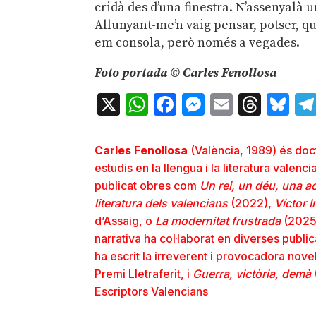
cridà des d’una finestra. N’assenyalà u
Allunyant-me’n vaig pensar, potser, qu
em consola, però només a vegades.
Foto portada © Carles Fenollosa
X
WhatsApp
Facebook
Messenger
Email
Thre
Bl
Carles Fenollosa
(València, 1989) és doct
estudis en la llengua i la literatura vale
publicat obres com
Un rei, un déu, una 
literatura dels valencians
(2022),
Víctor 
d’Assaig, o
La modernitat frustrada
(2025)
narrativa ha col·laborat en diverses publ
ha escrit la irreverent i provocadora novel
Premi Lletraferit, i
Guerra, victòria, demà
Escriptors Valencians