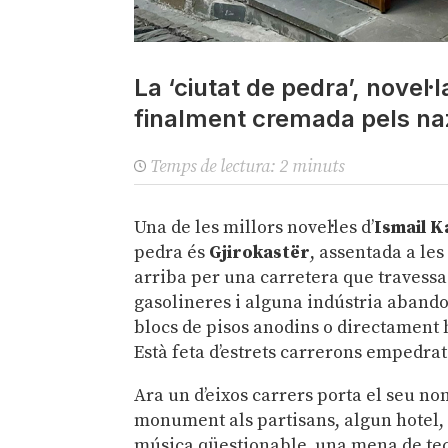
La ‘ciutat de pedra’, novel·
finalment cremada pels na
Temps de lectura:
2
minuts
Una de les millors novel·les d’
Ismail 
pedra és
Gjirokastër
, assentada a les
arriba per una carretera que travessa l
gasolineres i alguna indústria abando
blocs de pisos anodins o directament h
Està feta d’estrets carrerons empedrat
Ara un d’eixos carrers porta el seu nom
monument als partisans, algun hotel, 
música qüestionable, una mena de tec