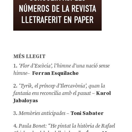
MÉS LLEGIT
1.
‘Flor d’Escòcia’, l’himne d’una nació sense
himne–
Ferran Esquilache
2.
‘Tyrik, el príncep d’Ilercavònia’, quan la
fantasia ens reconcilia amb el passat
–
Karol
Jabaloyas
3.
Memòries anticipades
–
Toni Sabater
4.
Paula Bonet: “He pintat la història de Rafael