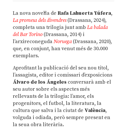
La nova novel·la de
Rafa Lahuerta Yúfera
,
La promesa dels divendres
(Drassana, 2024),
completa una trilogia junt amb
La balada
del Bar Torino
(Drassana, 2014) i
l’arxireconeguda
Noruega
(Drassana, 2020),
que, en conjunt, han venut més de 30.000
exemplars.
Aprofitant la publicació del seu nou títol,
l’assagista, editor i comissari d’exposicions
Álvaro de los Ángeles
conversarà amb el
seu autor sobre els aspectes més
rellevants de la trilogia: l’amor, els
progenitors, el futbol, la literatura, la
cultura que salva i la ciutat de
València
,
volguda i odiada, però sempre present en
la seua obra literària.