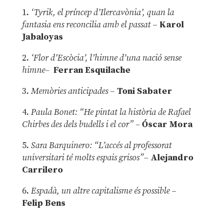
1.
‘Tyrik, el príncep d’Ilercavònia’, quan la
fantasia ens reconcilia amb el passat
–
Karol
Jabaloyas
2.
‘Flor d’Escòcia’, l’himne d’una nació sense
himne–
Ferran Esquilache
3.
Memòries anticipades
–
Toni Sabater
4.
Paula Bonet: “He pintat la història de Rafael
Chirbes des dels budells i el cor” –
Óscar Mora
5.
Sara Barquinero: “L’accés al professorat
universitari té molts espais grisos”
–
Alejandro
Carrilero
6.
Espadà, un altre capitalisme és possible
–
Felip Bens