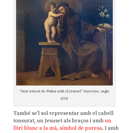
“Sant Antoni de Pàdua amb el Jesuset” Guercino, segle
XVII
També se’l sol representar amb el cabell
tonsurat, un Jesuset als braços i amb
un
lliri blanc a la mà, símbol de puresa
. I amb