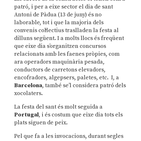
patró, i per a eixe sector el dia de sant
Antoni de Pàdua (13 de juny) és no
laborable, tot i que la majoria dels
convenis col·lectius traslladen la festa al
dilluns següent. I a molts llocs és freqüent
que eixe dia s’organitzen concursos
relacionats amb les faenes pròpies, com
ara operadors maquinària pesada,
conductors de carretons elevadors,
encofradors, algepsers, paletes, etc. I, a
Barcelona
, també se’l considera patró dels
xocolaters.
La festa del sant és molt seguida a
Portugal
, i és costum que eixe dia tots els
plats siguen de peix.
Pel que fa a les invocacions, durant segles