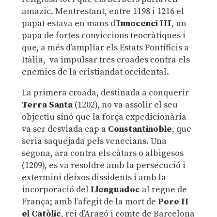
amazic. Mentrestant, entre 1198 i 1216 el
papat estava en mans d’
Innocenci III
, un
papa de fortes conviccions teocràtiques i
que, a més d’ampliar els Estats Pontificis a
Itàlia, va impulsar tres croades contra els
enemics de la cristiandat occidental.
La primera croada, destinada a conquerir
Terra Santa
(1202), no va assolir el seu
objectiu sinó que la força expedicionària
va ser desviada cap a
Constantinoble
, que
seria saquejada pels venecians. Una
segona, ara contra els càtars o albigesos
(1209), es va resoldre amb la persecució i
extermini d’eixos dissidents i amb la
incorporació del
Llenguadoc
al regne de
França; amb l’afegit de la mort de
Pere II
el Catòlic
, rei d’Aragó i comte de Barcelona