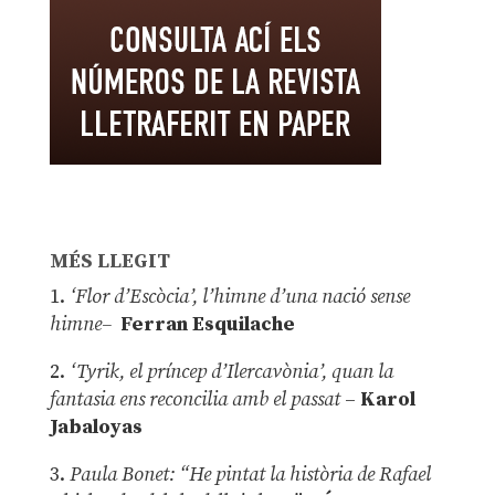
MÉS LLEGIT
1.
‘Flor d’Escòcia’, l’himne d’una nació sense
himne–
Ferran Esquilache
2.
‘Tyrik, el príncep d’Ilercavònia’, quan la
fantasia ens reconcilia amb el passat
–
Karol
Jabaloyas
3.
Paula Bonet: “He pintat la història de Rafael