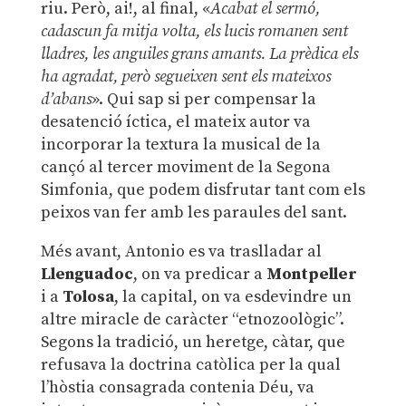
riu. Però, ai!, al final, «
Acabat el sermó,
cadascun fa mitja volta, els lucis romanen sent
lladres, les anguiles grans amants. La prèdica els
ha agradat, però segueixen sent els mateixos
d’abans
». Qui sap si per compensar la
desatenció íctica, el mateix autor va
incorporar la textura la musical de la
cançó al tercer moviment de la Segona
Simfonia, que podem disfrutar tant com els
peixos van fer amb les paraules del sant.
Més avant, Antonio es va traslladar al
Llenguadoc
, on va predicar a
Montpeller
i a
Tolosa
, la capital, on va esdevindre un
altre miracle de caràcter “etnozoològic”.
Segons la tradició, un heretge, càtar, que
refusava la doctrina catòlica per la qual
l’hòstia consagrada contenia Déu, va