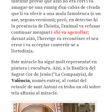
intentar provar que això no era cert i va
amagar-ne una enmig d’un cabàs de civada
que li va oferir a una mula famolenca (o un
ase, segons versions); però, en detectar-hi
la presència de l’hòstia, l’animal va refusar
continuar menjant i
s’hi va agenollar
;
davant això, l’heretge va reconèixer el seu
error i va acceptar convertir-se a
l’ortodòxia.
Este miracle ha sigut molt representat en
pintura i escultura. Així, a la Basílica del
Sagrat Cor de Jesús (“La Companyia), de
València
, només entrar, al costat del
retaule de sant Antoni es troba un oli sobre
tela al·lusiu al miracle.