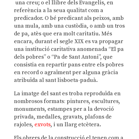
una creu; o el llibre dels Evangelis, en
referència a la seua qualitat com a
predicador. O bé predicant als peixos, amb
una mula, amb una custòdia, o amb un tros
de pa, atès que era molt caritatiu. Més
encara, durant el segle XIX es va propagar
una institució caritativa anomenada “El pa
dels pobres” o “Pa de Sant Antoni”, que
consistia en repartir pans entre els pobres
en record o agraïment per alguna gràcia
atribuïda al sant lisboeta-paduà.
La imatge del sant es troba reproduïda en
nombrosos formatsː pintures, escultures,
monuments, estampes per a la devoció
privada, medalles, gravats, plafons de
rajoles,
exvots
, i un llarg etcètera.
Els obrers de la construcció el tenen com a