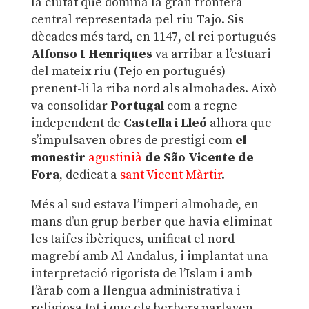
la ciutat que domina la gran frontera
central representada pel riu Tajo. Sis
dècades més tard, en 1147, el rei portugués
Alfonso I Henriques
va arribar a l’estuari
del mateix riu (Tejo en portugués)
prenent-li la riba nord als almohades. Això
va consolidar
Portugal
com a regne
independent de
Castella i Lleó
alhora que
s’impulsaven obres de prestigi com
el
monestir
agustinià
de
São Vicente de
Fora
, dedicat a
sant Vicent Màrtir
.
Més al sud estava l’imperi almohade, en
mans d’un grup berber que havia eliminat
les taifes ibèriques, unificat el nord
magrebí amb Al-Andalus, i implantat una
interpretació rigorista de l’Islam i amb
l’àrab com a llengua administrativa i
religiosa tot i que els berbers parlaven