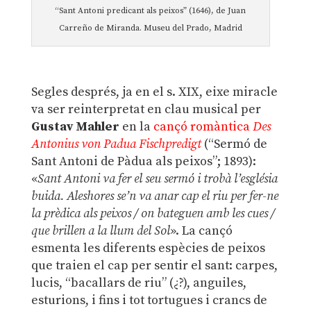
“Sant Antoni predicant als peixos” (1646), de Juan
Carreño de Miranda. Museu del Prado, Madrid
Segles després, ja en el s. XIX, eixe miracle
va ser reinterpretat en clau musical per
Gustav Mahler
en la
cançó romàntica
Des
Antonius von Padua Fischpredigt
(“Sermó de
Sant Antoni de Pàdua als peixos”; 1893):
«
Sant Antoni va fer el seu sermó i trobà l’església
buida. Aleshores se’n va anar cap el riu per fer-ne
la prèdica als peixos / on bateguen amb les cues /
que brillen a la llum del Sol
». La cançó
esmenta les diferents espècies de peixos
que traien el cap per sentir el sant: carpes,
lucis, “bacallars de riu” (¿?), anguiles,
esturions, i fins i tot tortugues i crancs de