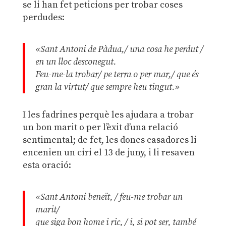
se li han fet peticions per trobar coses
perdudes:
«Sant Antoni de Pàdua,/ una cosa he perdut /
en un lloc desconegut.
Feu-me-la trobar/ pe terra o per mar,/ que és
gran la virtut/ que sempre heu tingut.»
I les fadrines perquè les ajudara a trobar
un bon marit o per l’èxit d’una relació
sentimental; de fet, les dones casadores li
encenien un ciri el 13 de juny, i li resaven
esta oració:
«Sant Antoni beneït, / feu-me trobar un
marit/
que siga bon home i ric, / i, si pot ser, també