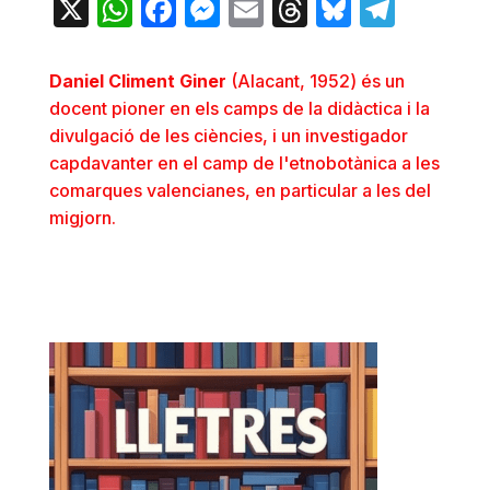
X
WhatsApp
Facebook
Messenger
Email
Threads
Bluesky
Teleg
Daniel Climent Giner
(Alacant, 1952) és un
docent pioner en els camps de la didàctica i la
divulgació de les ciències, i un investigador
capdavanter en el camp de l'etnobotànica a les
comarques valencianes, en particular a les del
migjorn.