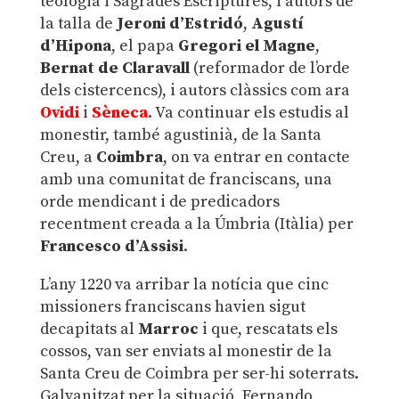
teologia i Sagrades Escriptures, i autors de
la talla de
Jeroni d’Estridó
,
Agustí
d’Hipona
, el papa
Gregori el Magne
,
Bernat de Claravall
(reformador de l’orde
dels cistercencs), i autors clàssics com ara
Ovidi
i
Sèneca
. Va continuar els estudis al
monestir, també agustinià, de la Santa
Creu, a
Coimbra
, on va entrar en contacte
amb una comunitat de franciscans, una
orde mendicant i de predicadors
recentment creada a la Úmbria (Itàlia) per
Francesco d’Assisi
.
L’any 1220 va arribar la notícia que cinc
missioners franciscans havien sigut
decapitats al
Marroc
i que, rescatats els
cossos, van ser enviats al monestir de la
Santa Creu de Coimbra per ser-hi soterrats.
Galvanitzat per la situació, Fernando