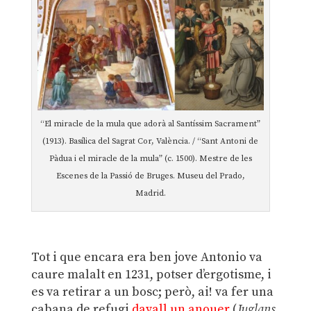
“El miracle de la mula que adorà al Santíssim Sacrament”
(1913). Basílica del Sagrat Cor, València. / “Sant Antoni de
Pàdua i el miracle de la mula” (c. 1500). Mestre de les
Escenes de la Passió de Bruges. Museu del Prado,
Madrid.
Tot i que encara era ben jove Antonio va
caure malalt en 1231, potser d’ergotisme, i
es va retirar a un bosc; però, ai! va fer una
cabana de refugi
davall un anouer
(
Juglans