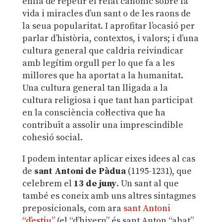
enllà de repetir el relat canònic sobre la
vida i miracles d’un sant o de les raons de
la seua popularitat. I aprofitar l’ocasió per
parlar d’història, contextos, i valors; i d’una
cultura general que caldria reivindicar
amb legítim orgull per lo que fa a les
millores que ha aportat a la humanitat.
Una cultura general tan lligada a la
cultura religiosa i que tant han participat
en la consciència col·lectiva que ha
contribuït a assolir una imprescindible
cohesió social.
I podem intentar aplicar eixes idees al cas
de
sant Antoni de Pàdua
(1195-1231), que
celebrem el
13 de juny
. Un sant al que
també es coneix amb uns altres sintagmes
preposicionals, com ara
sant Antoni
“d’estiu”
(el “d’hivern” és sant Anton “abat”,