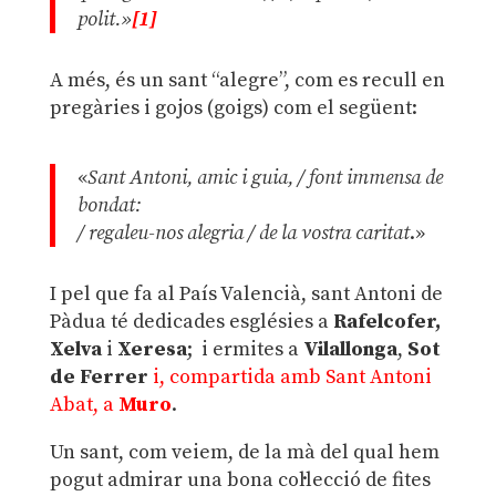
polit.»
[1]
A més, és un sant “alegre”, com es recull en
pregàries i gojos (goigs) com el següent:
«
Sant Antoni, amic i guia, / font immensa de
bondat:
/ regaleu-nos alegria / de la vostra caritat
.»
I pel que fa al País Valencià, sant Antoni de
Pàdua té dedicades esglésies a
Rafelcofer,
Xelva
i
Xeresa
; i ermites a
Vilallonga
,
Sot
de Ferrer
i, compartida amb Sant Antoni
Abat, a
Muro
.
Un sant, com veiem, de la mà del qual hem
pogut admirar una bona col·lecció de fites