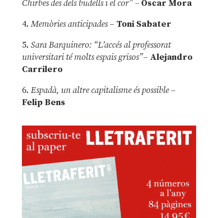
Chirbes des dels budells i el cor” –
Óscar Mora
4.
Memòries anticipades
–
Toni Sabater
5.
Sara Barquinero: “L’accés al professorat
universitari té molts espais grisos”
–
Alejandro
Carrilero
6.
Espadà, un altre capitalisme és possible
–
Felip Bens