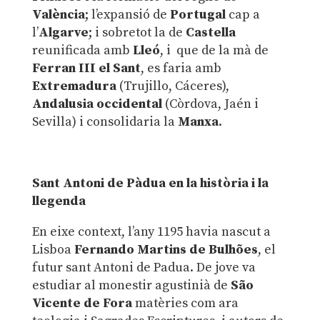
València
; l’expansió de
Portugal
cap a
l’
Algarve
; i sobretot la de
Castella
reunificada amb
Lleó
, i que de la mà de
Ferran III el Sant
, es faria amb
Extremadura
(Trujillo, Cáceres),
Andalusia occidental
(Còrdova, Jaén i
Sevilla) i consolidaria la
Manxa
.
Sant Antoni de Pàdua en la història i la
llegenda
En eixe context, l’any 1195 havia nascut a
Lisboa
Fernando Martins de Bulhões
, el
futur sant Antoni de Padua. De jove va
estudiar al monestir agustinià de
São
Vicente de
Fora
matèries com ara