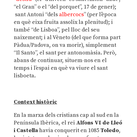
“el Gran” o el “del porquet”, 17 de gener);
sant Antoni “dels
albercocs
” (per l’època
en què eixa fruita assolix la plenitud); i
també “de Lisboa”, pel lloc del seu
naixement; i al Vèneto (del que forma part
Pàdua/Padova, on va morir), simplement
“Il Santo”, el sant per antonomàsia. Però,
abans de continuar, situem-nos en el
temps i l’espai en què va viure el sant
lisboeta.
Context històric
En la marxa dels cristians cap al sud en la
Península Ibèrica, el rei
Alfons VI de Lleó
i Castella
havia conquerit en 1085
Toledo
,