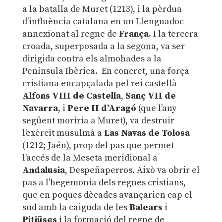
a la batalla de Muret (1213), i la pèrdua
d’influència catalana en un Llenguadoc
annexionat al regne de
França
. I la tercera
croada, superposada a la segona, va ser
dirigida contra els almohades a la
Península Ibèrica. En concret, una força
cristiana encapçalada pel rei castellà
Alfons VIII de Castella
,
Sanç VII de
Navarra
, i
Pere II d’Aragó
(que l’any
següent moriria a Muret), va destruir
l’exèrcit musulmà a
Las Navas de Tolosa
(1212; Jaén), prop del pas que permet
l’accés de la Meseta meridional a
Andalusia
, Despeñaperros. Això va obrir el
pas a l’hegemonia dels regnes cristians,
que en poques dècades avançarien cap el
sud amb la caiguda de les
Balears
i
Pitiüses
i la formació del regne de