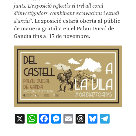
junts. L’exposició reflectix el treball coral
d’investigadors, combinant excavacions i estudi
d’arxiu
“. L’exposició estarà oberta al públic
de manera gratuïta en el Palau Ducal de
Gandia fins al 17 de novembre.
X
WhatsApp
Facebook
Messenger
Email
Threads
Bluesky
Teleg