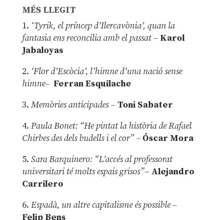
MÉS LLEGIT
1.
‘Tyrik, el príncep d’Ilercavònia’, quan la
fantasia ens reconcilia amb el passat
–
Karol
Jabaloyas
2.
‘Flor d’Escòcia’, l’himne d’una nació sense
himne–
Ferran Esquilache
3.
Memòries anticipades
–
Toni Sabater
4.
Paula Bonet: “He pintat la història de Rafael
Chirbes des dels budells i el cor” –
Óscar Mora
5.
Sara Barquinero: “L’accés al professorat
universitari té molts espais grisos”
–
Alejandro
Carrilero
6.
Espadà, un altre capitalisme és possible
–
Felip Bens