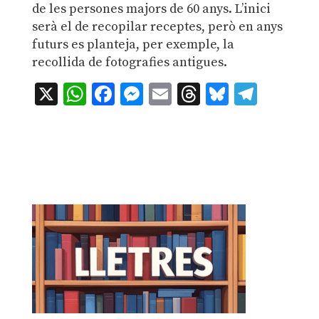
de les persones majors de 60 anys. L’inici
serà el de recopilar receptes, però en anys
futurs es planteja, per exemple, la
recollida de fotografies antigues.
X
WhatsApp
Facebook
Messenger
Email
Threads
Bluesky
Teleg