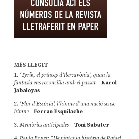
MÉS LLEGIT
1.
‘Tyrik, el príncep d’Ilercavònia’, quan la
fantasia ens reconcilia amb el passat
–
Karol
Jabaloyas
2.
‘Flor d’Escòcia’, l’himne d’una nació sense
himne–
Ferran Esquilache
3.
Memòries anticipades
–
Toni Sabater
4.
Paula Bonet: “He pintat la història de Rafael