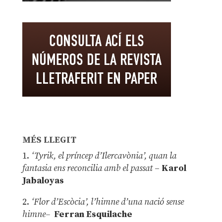
MÉS LLEGIT
1.
‘Tyrik, el príncep d’Ilercavònia’, quan la
fantasia ens reconcilia amb el passat
–
Karol
Jabaloyas
2.
‘Flor d’Escòcia’, l’himne d’una nació sense
himne–
Ferran Esquilache