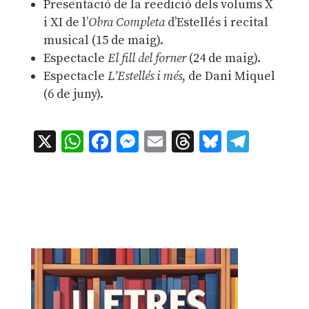
Presentació de la reedició dels volums X
i XI de l’
Obra Completa
d’Estellés i recital
musical (15 de maig).
Espectacle
El fill del forner
(24 de maig).
Espectacle
L’Estellés i més
, de Dani Miquel
(6 de juny).
X
WhatsApp
Facebook
Messenger
Email
Threads
Bluesky
Teleg