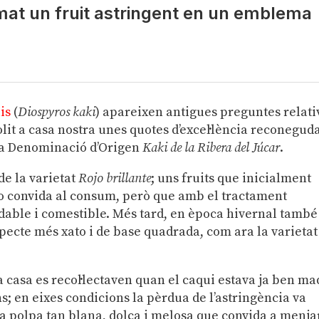
mat un fruit astringent en un emblema
is
(
Diospyros kaki
) apareixen antigues preguntes relati
solit a casa nostra unes quotes d’excel·lència reconegud
la Denominació d’Origen
Kaki de la Ribera del Júcar
.
de la varietat
Rojo brillante
; uns fruits que inicialment
o convida al consum, però que amb el tractament
able i comestible. Més tard, en època hivernal també
specte més xato i de base quadrada, com ara la varietat
 casa es recol·lectaven quan el caqui estava ja ben m
ns; en eixes condicions la pèrdua de l’astringència va
 polpa tan blana, dolça i melosa que convida a menja