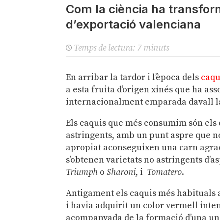
Com la ciència ha transfor
d’exportació valenciana
Temps de lectura:
7
minuts
En arribar la tardor i l’època dels
caqu
a esta fruita d’origen xinés que ha as
internacionalment emparada davall 
Els caquis que més consumim són els 
astringents, amb un punt aspre que n
apropiat aconseguixen una carn agrad
s’obtenen varietats no astringents d’a
Triumph
o
Sharoni
, i
Tomatero
.
Antigament els caquis més habituals a
i havia adquirit un color vermell inte
acompanyada de la formació d’una una