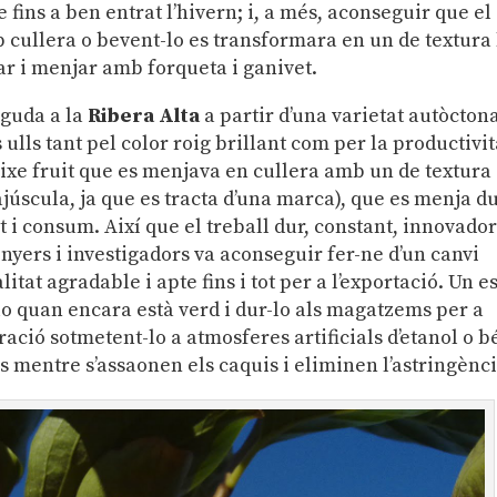
e fins a ben entrat l’hivern; i, a més, aconseguir que el
cullera o bevent-lo es transformara en un de textura 
ar i menjar amb forqueta i ganivet.
guda a la
Ribera Alta
a partir d’una varietat autòcton
ulls tant pel color roig brillant com per la productivit
ixe fruit que es menjava en cullera amb un de textura
júscula, ja que es tracta d’una marca), que es menja du
t i consum. Així que el treball dur, constant, innovador
inyers i investigadors va aconseguir fer-ne d’un canvi
tat agradable i apte fins i tot per a l’exportació. Un es
lo quan encara està verd i dur-lo als magatzems per a
ació sotmetent-lo a atmosferes artificials d’etanol o 
rs mentre s’assaonen els caquis i eliminen l’astringènci