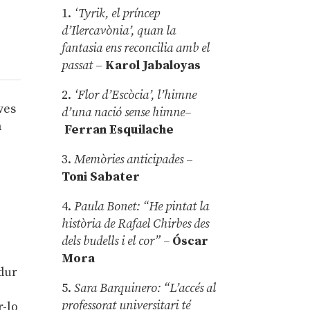
1.
‘Tyrik, el príncep
d’Ilercavònia’, quan la
fantasia ens reconcilia amb el
passat
–
Karol Jabaloyas
2.
‘Flor d’Escòcia’, l’himne
ves
d’una nació sense himne–
a
Ferran Esquilache
3.
Memòries anticipades
–
Toni Sabater
4.
Paula Bonet: “He pintat la
història de Rafael Chirbes des
dels budells i el cor” –
Óscar
Mora
adur
5.
Sara Barquinero: “L’accés al
professorat universitari té
r-lo