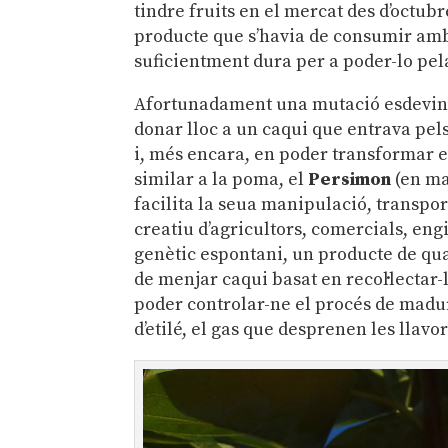
tindre fruits en el mercat des d’octubr
producte que s’havia de consumir amb 
suficientment dura per a poder-lo pel
Afortunadament una mutació esdevin
donar lloc a un caqui que entrava pels 
i, més encara, en poder transformar e
similar a la poma, el
Persimon
(en ma
facilita la seua manipulació, transpor
creatiu d’agricultors, comercials, eng
genètic espontani, un producte de quali
de menjar caqui basat en recol·lectar-
poder controlar-ne el procés de madur
d’etilé, el gas que desprenen les llavo