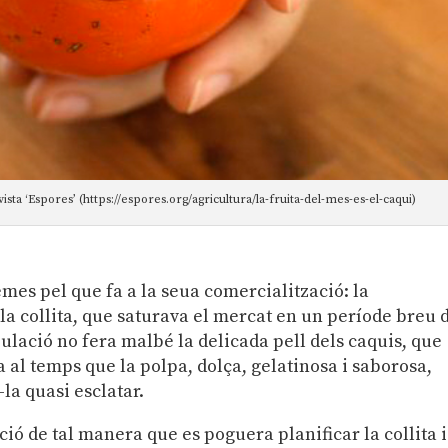
ista ‘Espores’ (https://espores.org/agricultura/la-fruita-del-mes-es-el-caqui)
mes pel que fa a la seua comercialització: la
la collita, que saturava el mercat en un període breu 
lació no fera malbé la delicada pell dels caquis, que
 al temps que la polpa, dolça, gelatinosa i saborosa,
-la quasi esclatar.
ció de tal manera que es poguera planificar la collita i