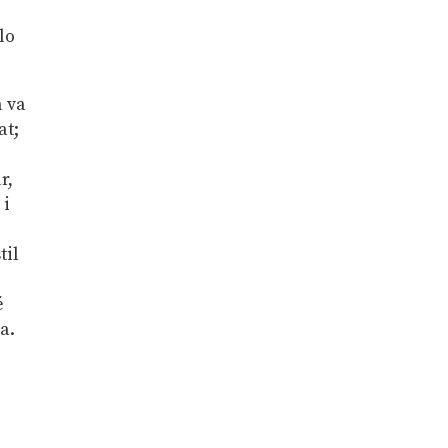
lo
a va
at;
r,
 i
til
bé
a.