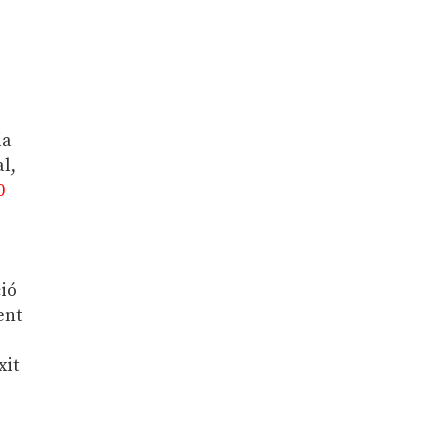
ia
al,
0
ció
ent
xit