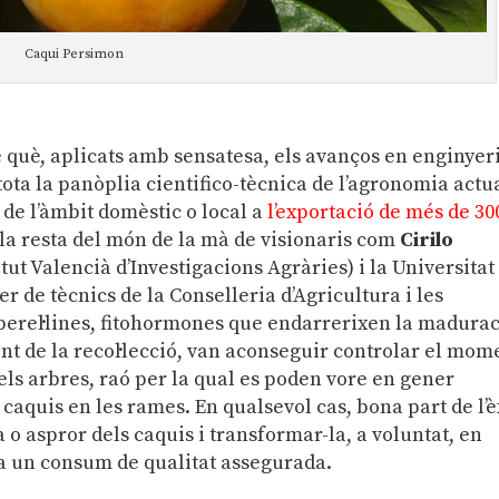
Caqui Persimon
e què, aplicats amb sensatesa, els avanços en enginyer
tota la panòplia cientifico-tècnica de l’agronomia actu
 de l’àmbit domèstic o local a
l’exportació de més de 30
 la resta del món de la mà de visionaris com
Cirilo
itut Valencià d’Investigacions Agràries) i la Universitat
r de tècnics de la Conselleria d’Agricultura i les
berel·lines, fitohormones que endarrerixen la madura
nt de la recol·lecció, van aconseguir controlar el mom
els arbres, raó per la qual es poden vore en gener
caquis en les rames. En qualsevol cas, bona part de l’è
a o aspror dels caquis i transformar-la, a voluntat, en
 a un consum de qualitat assegurada.