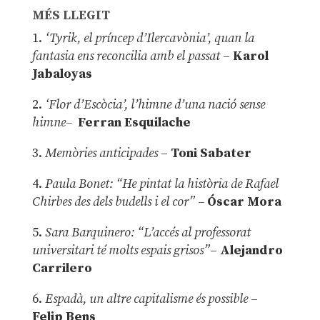
MÉS LLEGIT
1.
‘Tyrik, el príncep d’Ilercavònia’, quan la
fantasia ens reconcilia amb el passat
–
Karol
Jabaloyas
2.
‘Flor d’Escòcia’, l’himne d’una nació sense
himne–
Ferran Esquilache
3.
Memòries anticipades
–
Toni Sabater
4.
Paula Bonet: “He pintat la història de Rafael
Chirbes des dels budells i el cor” –
Óscar Mora
5.
Sara Barquinero: “L’accés al professorat
universitari té molts espais grisos”
–
Alejandro
Carrilero
6.
Espadà, un altre capitalisme és possible
–
Felip Bens