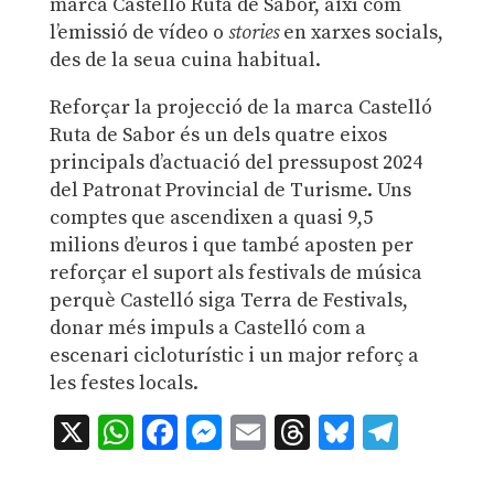
marca Castelló Ruta de Sabor, així com
l’emissió de vídeo o
stories
en xarxes socials,
des de la seua cuina habitual.
Reforçar la projecció de la marca Castelló
Ruta de Sabor és un dels quatre eixos
principals d’actuació del pressupost 2024
del Patronat Provincial de Turisme. Uns
comptes que ascendixen a quasi 9,5
milions d’euros i que també aposten per
reforçar el suport als festivals de música
perquè Castelló siga Terra de Festivals,
donar més impuls a Castelló com a
escenari cicloturístic i un major reforç a
les festes locals.
X
WhatsApp
Facebook
Messenger
Email
Threads
Bluesky
Teleg