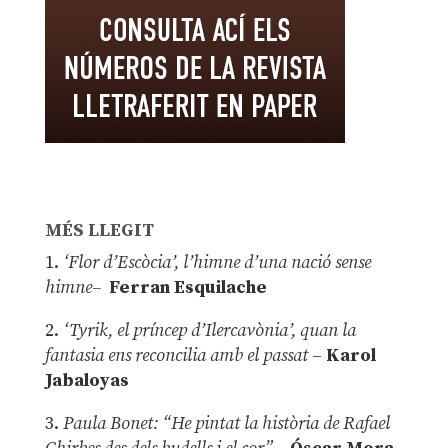
MÉS LLEGIT
1.
‘Flor d’Escòcia’, l’himne d’una nació sense
himne–
Ferran Esquilache
2.
‘Tyrik, el príncep d’Ilercavònia’, quan la
fantasia ens reconcilia amb el passat
–
Karol
Jabaloyas
3.
Paula Bonet: “He pintat la història de Rafael