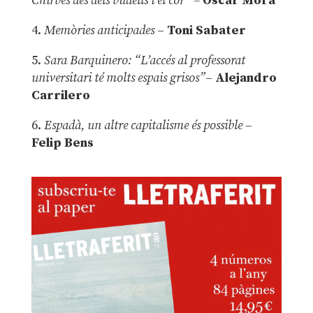
Chirbes des dels budells i el cor” –
Óscar Mora
4.
Memòries anticipades
–
Toni Sabater
5.
Sara Barquinero: “L’accés al professorat
universitari té molts espais grisos”
–
Alejandro
Carrilero
6.
Espadà, un altre capitalisme és possible
–
Felip Bens