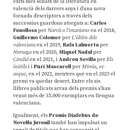
èxits més sonats de la literatura en
valencià dels darrers anys i d’una nova
fornada d’escriptors a través dels
successius guardons atorgats a:
Carles
Fenollosa
per
Narcís o l’onanisme
en el 2018,
Guillermo Colomer
per
L’últim dels
valencians
en el 2019,
Rafa Lahuerta
per
Noruega
en el 2020,
Miquel Nadal
per
Càndid
en el 2021, i
Andreu Sevilla
per
Els
inútils
i i
Puri Mascarell
per
Mireia
,
ex-
aequo
, en el 2022, mentres que en el 2023 el
premi va quedar desert. Entre els sis
llibres publicats arran dels premis s’han
venut més de 35.000 exemplars en llengua
valenciana.
Igualment, els
Premis Diafebus de
Novel·la Juvenil
també han impulsat un
seguit de títols que han conquerit el