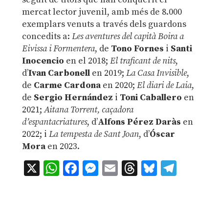
mercat lector juvenil, amb més de 8.000
exemplars venuts a través dels guardons
concedits a:
Les aventures del capità Boira a
Eivissa i Formentera
, de
Tono Fornes
i
Santi
Inocencio
en el 2018;
El traficant de nits
,
d’
Ivan Carbonell
en 2019;
La Casa Invisible
,
de
Carme Cardona
en 2020;
El diari de Laia
,
de
Sergio Hernández
i
Toni Caballero
en
2021;
Aitana Torrent, caçadora
d’espantacriatures
, d’
Alfons Pérez Daràs
en
2022; i
La tempesta de Sant Joan
, d’
Óscar
Mora
en 2023.
X
WhatsApp
Facebook
Messenger
Email
Threads
Bluesky
Teleg