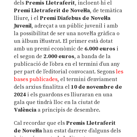
dels
Premis Lletraferit
, incloent-hi el
Premi Lletraferit de Novel·la
, de temàtica
lliure, i el
Premi Diafebus de Novel·la
Juvenil
, adreçat a un públic juvenil i amb
la possibilitat de ser una novel·la gràfica o
un àlbum il·lustrat. El primer està dotat
amb un premi econòmic de
6.000 euros
i
el segon de
2.000 euros
, a banda de la
publicació de l’obra en el termini d’un any
per part de l’editorial convocant. Segons
les
bases publicades
, el termini d’enviament
dels arxius finalitza el
10 de novembre de
2024
i els guardons es lliuraran en una
gala que tindrà lloc en la ciutat de
València
a principis de desembre.
Cal recordar que els
Premis Lletraferit
de Novel·la
han estat darrere d’alguns dels