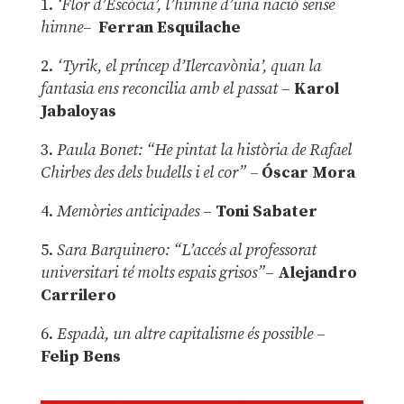
1.
‘Flor d’Escòcia’, l’himne d’una nació sense
himne–
Ferran Esquilache
2.
‘Tyrik, el príncep d’Ilercavònia’, quan la
fantasia ens reconcilia amb el passat
–
Karol
Jabaloyas
3.
Paula Bonet: “He pintat la història de Rafael
Chirbes des dels budells i el cor” –
Óscar Mora
4.
Memòries anticipades
–
Toni Sabater
5.
Sara Barquinero: “L’accés al professorat
universitari té molts espais grisos”
–
Alejandro
Carrilero
6.
Espadà, un altre capitalisme és possible
–
Felip Bens