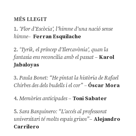
MÉS LLEGIT
1.
‘Flor d’Escòcia’, l’himne d’una nació sense
himne–
Ferran Esquilache
2.
‘Tyrik, el príncep d’Ilercavònia’, quan la
fantasia ens reconcilia amb el passat
–
Karol
Jabaloyas
3.
Paula Bonet: “He pintat la història de Rafael
Chirbes des dels budells i el cor” –
Óscar Mora
4.
Memòries anticipades
–
Toni Sabater
5.
Sara Barquinero: “L’accés al professorat
universitari té molts espais grisos”
–
Alejandro
Carrilero