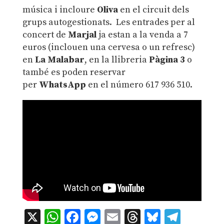
música i incloure
Oliva
en el circuit dels
grups autogestionats. Les entrades per al
concert de
Marjal
ja estan a la venda a 7
euros (inclouen una cervesa o un refresc)
en
La Malabar
, en la llibreria
Pàgina 3
o
també es poden reservar
per
WhatsApp
en el número 617 936 510.
X
WhatsApp
Facebook
Messenger
Email
Threads
Bluesky
Teleg