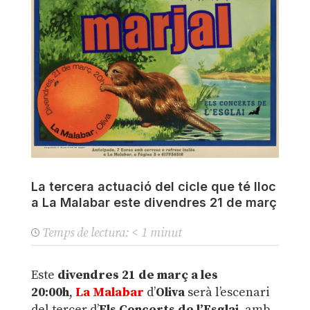
La tercera actuació del cicle que té lloc
a La Malabar este divendres 21 de març
Temps de lectura:
< 1
minut
Este
divendres 21 de març a les
20:00h
,
La
Malabar
d’
Oliva
serà l’escenari
del tercer d’
Els Concerts de l’Esglai
, amb