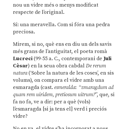
nou un vidre més o menys modificat
respecte de l’original.
Sí: una meravella. Com si fóra una pedra
preciosa.
Mirem, si no, què ens en diu un dels savis
més grans de l’antiguitat, el poeta romà
Lucreci
(99-55 a. C., contemporani de
Juli
Cèsar
) en la seua obra cabdal
De rerum
natura
(‘Sobre la natura de les coses’, en sis
volums), on compara el vidre amb una
esmaragda (cast.
esmeralda
: “
zmaragdum ad
quam rem uiridem, pretiosum uitrum?
”, que, si
fa no fa, ve a dir: per a què (vols)
l’esmaragda [si ja tens el] verd i preciós
vidre?
No en va, el vidre s’ha incorporat a nous