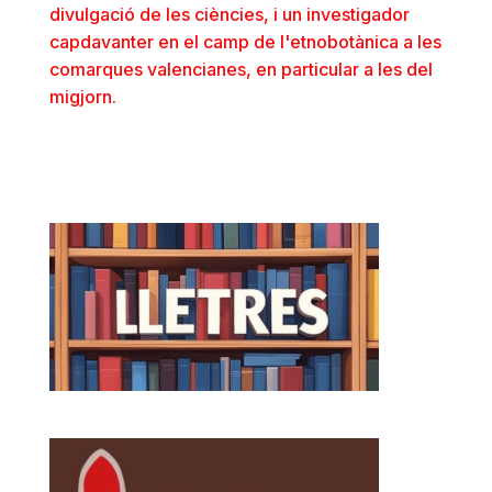
divulgació de les ciències, i un investigador
capdavanter en el camp de l'etnobotànica a les
comarques valencianes, en particular a les del
migjorn.