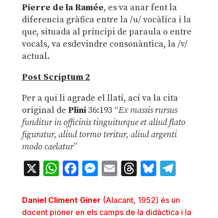
Pierre de la Ramée
, es va anar fent la
diferencia gràfica entre la /u/ vocàlica i la
que, situada al principi de paraula o entre
vocals, va esdevindre consonàntica, la /v/
actual.
Post Scriptum 2
Per a qui li agrade el llatí, ací va la cita
original de
Plini
36:193 “
Ex massis rursus
funditur in officinis tinguiturque et aliud flato
figuratur, aliud tormo teritur, aliud argenti
modo caelatur
”
X
WhatsApp
Facebook
Messenger
Email
Threads
Bluesky
Teleg
Daniel Climent Giner
(Alacant, 1952) és un
docent pioner en els camps de la didàctica i la