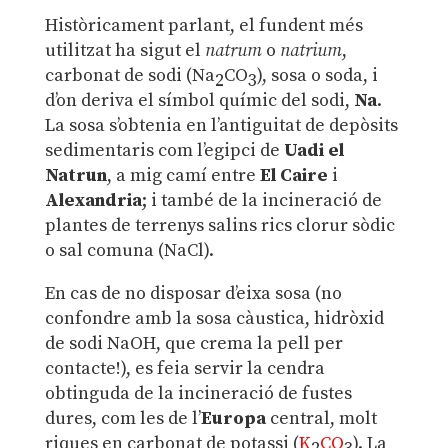
Històricament parlant, el fundent més
utilitzat ha sigut el
natrum
o
natrium
,
carbonat de sodi (Na
CO
), sosa o soda, i
2
3
d’on deriva el símbol químic del sodi,
Na
.
La sosa s’obtenia en l’antiguitat de depòsits
sedimentaris com l’egipci de
Uadi el
Natrun
, a mig camí entre
El Caire
i
Alexandria
; i també de la incineració de
plantes de terrenys salins rics clorur sòdic
o sal comuna (NaCl).
En cas de no disposar d’eixa sosa (no
confondre amb la sosa càustica, hidròxid
de sodi NaOH, que crema la pell per
contacte!), es feia servir la cendra
obtinguda de la incineració de fustes
dures, com les de l’
Europa
central, molt
riques en carbonat de potassi (
K
C
O
). La