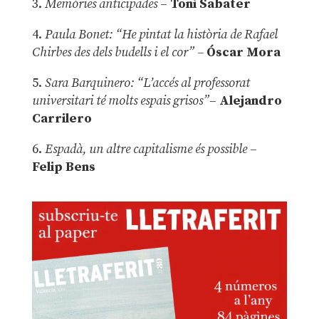
3.
Memòries anticipades
–
Toni Sabater
4.
Paula Bonet: “He pintat la història de Rafael
Chirbes des dels budells i el cor” –
Óscar Mora
5.
Sara Barquinero: “L’accés al professorat
universitari té molts espais grisos”
–
Alejandro
Carrilero
6.
Espadà, un altre capitalisme és possible
–
Felip Bens