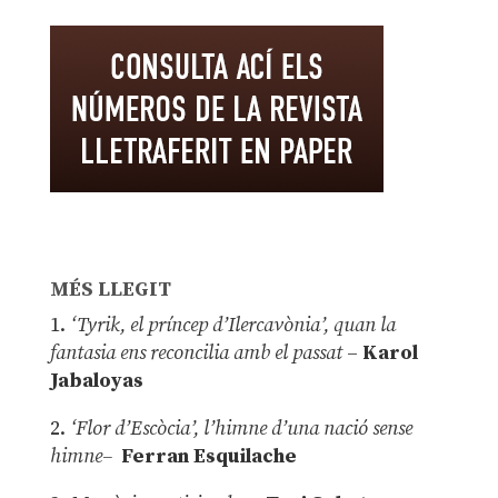
MÉS LLEGIT
1.
‘Tyrik, el príncep d’Ilercavònia’, quan la
fantasia ens reconcilia amb el passat
–
Karol
Jabaloyas
2.
‘Flor d’Escòcia’, l’himne d’una nació sense
himne–
Ferran Esquilache