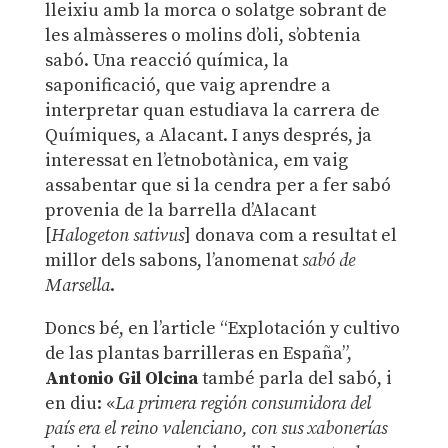
lleixiu amb la morca o solatge sobrant de
les almàsseres o molins d’oli, s’obtenia
sabó. Una reacció química, la
saponificació, que vaig aprendre a
interpretar quan estudiava la carrera de
Químiques, a Alacant. I anys després, ja
interessat en l’etnobotànica, em vaig
assabentar que si la cendra per a fer sabó
provenia de la barrella d’Alacant
[
Halogeton sativus
] donava com a resultat el
millor dels sabons, l’anomenat
sabó de
Marsella
.
Doncs bé, en l’article “Explotación y cultivo
de las plantas barrilleras en España”,
Antonio Gil Olcina
també parla del sabó, i
en diu: «
La primera región consumidora del
país era el reino valenciano, con sus xabonerías