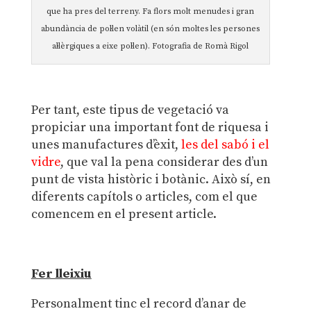
que ha pres del terreny. Fa flors molt menudes i gran
abundància de pol·len volàtil (en són moltes les persones
al·lèrgiques a eixe pol·len). Fotografia de Romà Rigol
Per tant, este tipus de vegetació va
propiciar una important font de riquesa i
unes manufactures d’èxit,
les del sabó i el
vidre
, que val la pena considerar des d’un
punt de vista històric i botànic. Això sí, en
diferents capítols o articles, com el que
comencem en el present article.
Fer lleixiu
Personalment tinc el record d’anar de