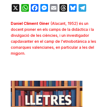
X
WhatsApp
Facebook
Messenger
Email
Threads
Bluesky
Teleg
Daniel Climent Giner
(Alacant, 1952) és un
docent pioner en els camps de la didàctica i la
divulgació de les ciències, i un investigador
capdavanter en el camp de l'etnobotànica a les
comarques valencianes, en particular a les del
migjorn.