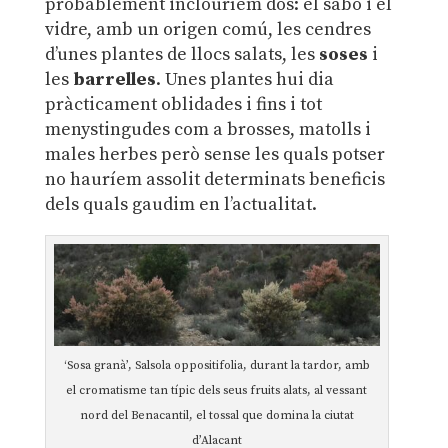
probablement inclouríem dos: el sabó i el
vidre, amb un origen comú, les cendres
d’unes plantes de llocs salats, les
soses
i
les
barrelles
. Unes plantes hui dia
pràcticament oblidades i fins i tot
menystingudes com a brosses, matolls i
males herbes però sense les quals potser
no hauríem assolit determinats beneficis
dels quals gaudim en l’actualitat.
‘Sosa granà’, Salsola oppositifolia, durant la tardor, amb
el cromatisme tan típic dels seus fruits alats, al vessant
nord del Benacantil, el tossal que domina la ciutat
d’Alacant