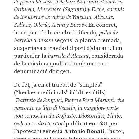
de piedra [de sosa, o de barrella] concentradas en
Orihuela, Murviedro (Sagunto) y Elche, además
de los hornos de vidrio de Valencia, Alicante,
Salinas, Ollería, Alcira y Busot
». En concret,
bona part de la cendra litificada,
pedra de
barrella
o
de sosa
segons la planta cremada,
s’exportava a través del port d’Alacant. I en
particular la
barrella d’Alacant
, considerada
de la màxima qualitat i amb marca o
denominació d’origen.
De fet, ja en el tractat de “simples”
(“herbes medicinals” i d’altres útils)
Tratttato de Simplici, Pietre e Pesci Mariani, che
nasconto ne llito di Venetia, la maggiore parte
non conosciuti da Teofrasto, Dioscorides, Plinio,
Galeno & altri Scritori
publicat en 1631 per
l’apotecari venecià
Antonio Donati
, l’autor,