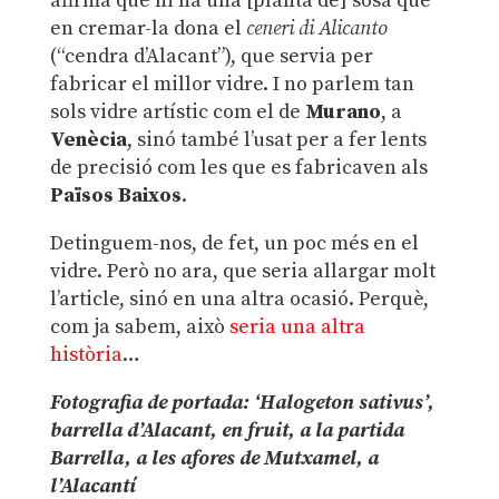
afirma que hi ha una [planta de] sosa que
en cremar-la dona el
ceneri di Alicanto
(“cendra d’Alacant”), que servia per
fabricar el millor vidre. I no parlem tan
sols vidre artístic com el de
Murano
, a
Venècia
, sinó també l’usat per a fer lents
de precisió com les que es fabricaven als
Països Baixos
.
Detinguem-nos, de fet, un poc més en el
vidre. Però no ara, que seria allargar molt
l’article, sinó en una altra ocasió. Perquè,
com ja sabem, això
seria una altra
història
…
Fotografia de portada: ‘Halogeton sativus’,
barrella d’Alacant, en fruit, a la partida
Barrella, a les afores de Mutxamel, a
l’Alacantí