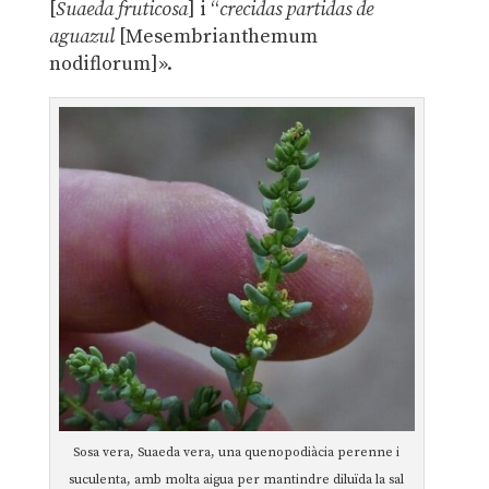
[
Suaeda fruticosa
] i “
crecidas partidas de
aguazul
[Mesembrianthemum
nodiflorum]».
Sosa vera, Suaeda vera, una quenopodiàcia perenne i
suculenta, amb molta aigua per mantindre diluïda la sal