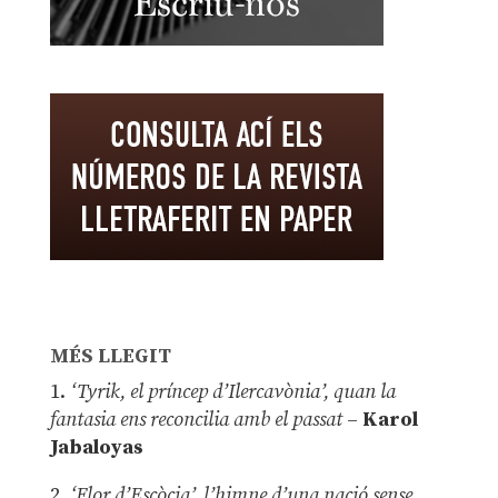
MÉS LLEGIT
1.
‘Tyrik, el príncep d’Ilercavònia’, quan la
fantasia ens reconcilia amb el passat
–
Karol
Jabaloyas
2.
‘Flor d’Escòcia’, l’himne d’una nació sense