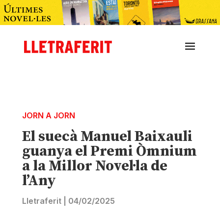
JORN A JORN
El suecà Manuel Baixauli
guanya el Premi Òmnium
a la Millor Novel·la de
l’Any
Lletraferit
|
04/02/2025