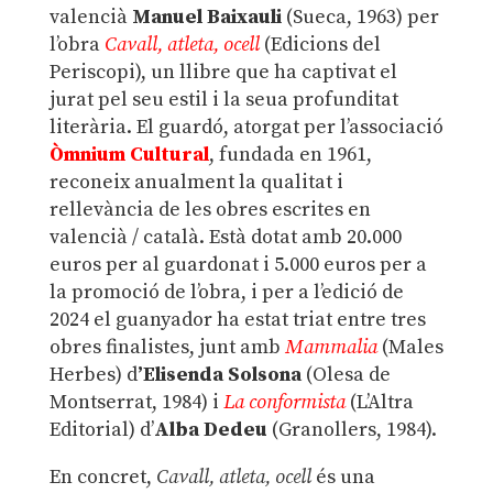
valencià
Manuel Baixauli
(Sueca, 1963) per
l’obra
Cavall, atleta, ocell
(Edicions del
Periscopi), un llibre que ha captivat el
jurat pel seu estil i la seua profunditat
literària. El guardó, atorgat per l’associació
Òmnium Cultural
, fundada en 1961,
reconeix anualment la qualitat i
rellevància de les obres escrites en
valencià / català. Està dotat amb 20.000
euros per al guardonat i 5.000 euros per a
la promoció de l’obra, i per a l’edició de
2024 el guanyador ha estat triat entre tres
obres finalistes, junt amb
Mammalia
(Males
Herbes) d
’Elisenda Solsona
(Olesa de
Montserrat, 1984) i
La conformista
(L’Altra
Editorial) d’
Alba Dedeu
(Granollers, 1984).
En concret,
Cavall, atleta, ocell
és una