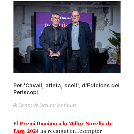
Per 'Cavall, atleta, ocell', d'Edicions del
Periscopi
Temps de lectura:
2
minuts
El
Premi Òmnium a la Millor Novel·la de
l’Any 2024
ha recaigut en l’escriptor