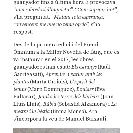
guanyador fins a última hora li provocava
“
una sobredosi d’inquietut
”. “
Com superar-ho?
”,
s’ha preguntat. “
Matant tota esperança,
convencent-me que no tenia opció
”, s’ha
respost.
Des de la primera edició del Premi
Òmnium a la Millor Novel·la de l’Any, que es
va instaurar en el 2017, les obres
guanyadores han estat:
Els estranys
(Raül
Garrigasait),
Aprendre a parlar amb les
plantes
(Marta Orriols),
L’esperit del
temps
(Martí Domínguez),
Boulder
(Eva
Baltasar),
Junil a les terres dels bàrbars
(Joan-
Lluís Lluís),
Ràbia
(Sebastià Alzamora) i
La
mestra i la bèstia
(Imma Monsó). Ara
s’incorpora la veu de Manuel Baixauli.