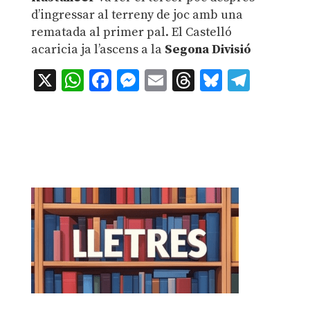
d’ingressar al terreny de joc amb una
rematada al primer pal. El Castelló
acaricia ja l’ascens a la
Segona Divisió
X
WhatsApp
Facebook
Messenger
Email
Threads
Bluesky
Teleg