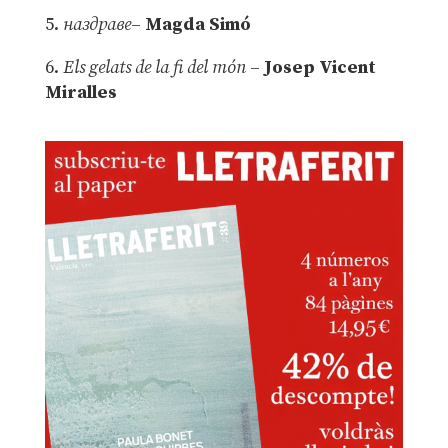
5.
наздраве
–
Magda Simó
6.
Els gelats de la fi del món
–
Josep Vicent
Miralles