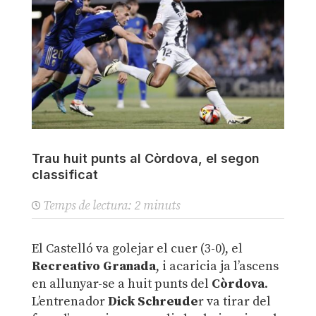
Trau huit punts al Còrdova, el segon
classificat
Temps de lectura:
2
minuts
El Castelló va golejar el cuer (3-0), el
Recreativo Granada
, i acaricia ja l’ascens
en allunyar-se a huit punts del
Còrdova
.
L’entrenador
Dick Schreude
r va tirar del