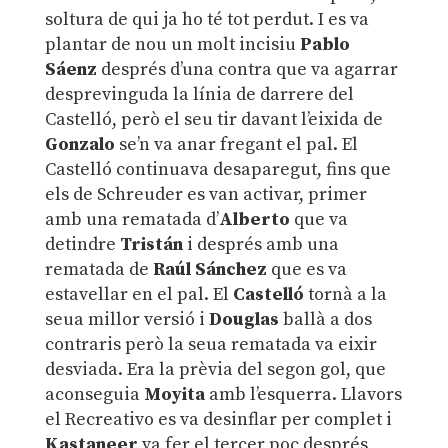
soltura de qui ja ho té tot perdut. I es va
plantar de nou un molt incisiu
Pablo
Sáenz
després d’una contra que va agarrar
desprevinguda la línia de darrere del
Castelló, però el seu tir davant l’eixida de
Gonzalo
se’n va anar fregant el pal. El
Castelló continuava desaparegut, fins que
els de Schreuder es van activar, primer
amb una rematada d’
Alberto
que va
detindre
Tristán
i després amb una
rematada de
Raúl Sánchez
que es va
estavellar en el pal. El
Castelló
tornà a la
seua millor versió i
Douglas
ballà a dos
contraris però la seua rematada va eixir
desviada. Era la prèvia del segon gol, que
aconseguia
Moyita
amb l’esquerra. Llavors
el Recreativo es va desinflar per complet i
Kastaneer
va fer el tercer poc després