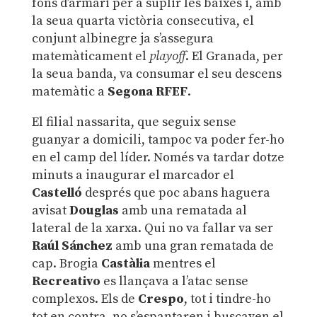
fons d’armari per a suplir les baixes i, amb
la seua quarta victòria consecutiva, el
conjunt albinegre ja s’assegura
matemàticament el
playoff
. El Granada, per
la seua banda, va consumar el seu descens
matemàtic a
Segona RFEF
.
El filial nassarita, que seguix sense
guanyar a domicili, tampoc va poder fer-ho
en el camp del líder. Només va tardar dotze
minuts a inaugurar el marcador el
Castelló
després que poc abans haguera
avisat
Douglas
amb una rematada al
lateral de la xarxa. Qui no va fallar va ser
Raúl Sánchez
amb una gran rematada de
cap. Brogia
Castàlia
mentres el
Recreativo
es llançava a l’atac sense
complexos. Els de
Crespo
, tot i tindre-ho
tot en contra, no s’espantaren i buscaven el