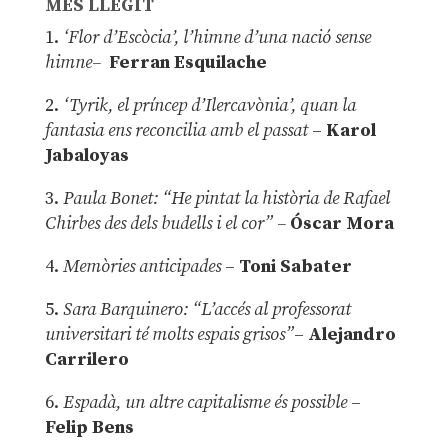
MÉS LLEGIT
1.
‘Flor d’Escòcia’, l’himne d’una nació sense
himne–
Ferran Esquilache
2.
‘Tyrik, el príncep d’Ilercavònia’, quan la
fantasia ens reconcilia amb el passat
–
Karol
Jabaloyas
3.
Paula Bonet: “He pintat la història de Rafael
Chirbes des dels budells i el cor” –
Óscar Mora
4.
Memòries anticipades
–
Toni Sabater
5.
Sara Barquinero: “L’accés al professorat
universitari té molts espais grisos”
–
Alejandro
Carrilero
6.
Espadà, un altre capitalisme és possible
–
Felip Bens