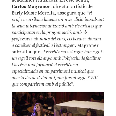
acadèmics i musicals. En este sentit,
Carles Magraner
, director artístic de
Early Music Morella, assegura que “
el
projecte arriba a la seua catorze edició impulsant
la seua internacionalització amb els artistes que
participaran en la programació, amb els
professors i alumnes del curs, els becats i donant
a conéixer el festival a l’estranger
”. Magraner
subratlla que “
l’excel·lència i el rigor han sigut
un segell tots els anys amb l’objectiu de facilitar
l’accés a una formació d’excel·lència
especialitzada en un patrimoni musical que
abasta des de l’edat mitjana fins al segle XVIII
que compartirem amb el públi
c”.