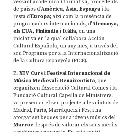
vessant acadèmica i formativa, procedents
de països d’
Amèrica, Àsia, Espanya
i la
resta d’
Europa
; així com la presència de
programadors internacionals, d’
Alemanya,
els EUA, Finlàndia
i
Itàlia
, en una
iniciativa en la qual col·labora Acción
Cultural Española, un any més, a través del
seu Programa per a la Internacionalització
de la Cultura Espanyola (PICE).
El
XIV Curs i Festival Internacional de
Música Medieval i Renaixentista
, que
organitzen l’Associació Cultural Comes i la
Fundació Cultural Capella de Ministrers,
va presentar el seu projecte a les ciutats de
Madrid, París, Marràqueix i Fes, i ha
atorgat set beques per a jóvens músics del
Marroc
després de valorar els seus mèrits