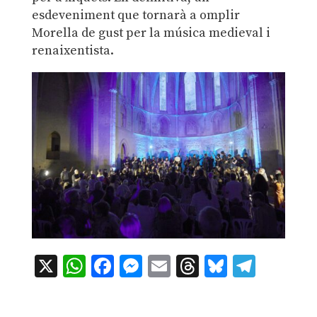
esdeveniment que tornarà a omplir
Morella de gust per la música medieval i
renaixentista.
X
WhatsApp
Facebook
Messenger
Email
Threads
Bluesky
Teleg