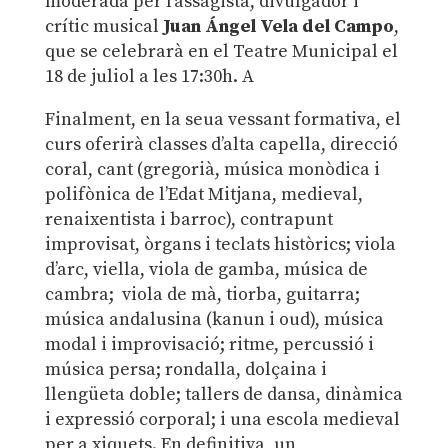
moderada per l’assagista, divulgador i
crític musical
Juan Ángel Vela del Campo
,
que se celebrarà en el Teatre Municipal el
18 de juliol a les 17:30h. A
Finalment, en la seua vessant formativa, el
curs oferirà classes d’alta capella, direcció
coral, cant (gregorià, música monòdica i
polifònica de l’Edat Mitjana, medieval,
renaixentista i barroc), contrapunt
improvisat, òrgans i teclats històrics; viola
d’arc, viella, viola de gamba, música de
cambra; viola de mà, tiorba, guitarra;
música andalusina (kanun i oud), música
modal i improvisació; ritme, percussió i
música persa; rondalla, dolçaina i
llengüeta doble; tallers de dansa, dinàmica
i expressió corporal; i una escola medieval
per a xiquets. En definitiva, un