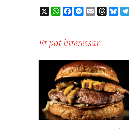
X
WhatsApp
Facebook
Messenger
Email
Thre
Bl
Et pot interessar