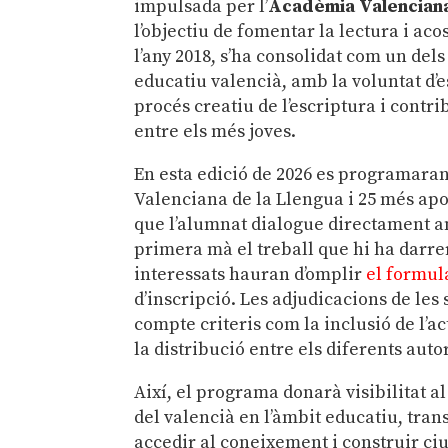
impulsada per l’
Acadèmia Valenciana
l’objectiu de fomentar la lectura i aco
l’any 2018, s’ha consolidat com un del
educatiu valencià, amb la voluntat d’e
procés creatiu de l’escriptura i contri
entre els més joves.
En esta edició de 2026 es programaran
Valenciana de la Llengua i 25 més ap
que l’alumnat dialogue directament am
primera mà el treball que hi ha darre
interessats hauran d’omplir
el formul
d’inscripció. Les adjudicacions de les 
compte criteris com la inclusió de l’acti
la distribució entre els diferents auto
Així, el programa donarà visibilitat al
del valencià en l’àmbit educatiu, tr
accedir al coneixement i construir ciu