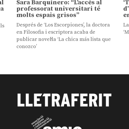
al
Sara Barquinero: “L’accés al
‘
sa
professorat universitari té
d
molts espais grisos”
e
Després de ‘Los Escorpiones’, la doctora
La
ls
en Filosofia i escriptora acaba de
‘M
publicar novel·la ‘La chica más lista que
conozco’