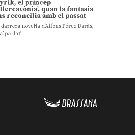
Tyrik, el príncep
’Ilercavònia’, quan la fantasia
ns reconcilia amb el passat
 darrera novel·la d’Alfons Pérez Daràs,
alparlat’