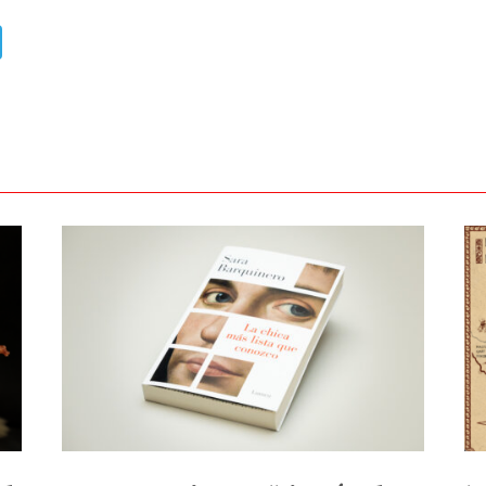
ads
uesky
Telegram