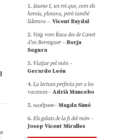
1.
Jaume I, un rei que, com els
herois, plorava, però també
liderava –
Vicent Baydal
2.
Vaig vore Ítaca des de Canet
d’en Berenguer
–
Borja
Segura
3.
Viatjar pel món
–
Gerardo León
l
4.
La lectura perfecta per a les
vacances –
Adrià Mancebo
5.
наздраве
–
Magda Simó
6.
Els gelats de la fi del món
–
à
Josep Vicent Miralles
va