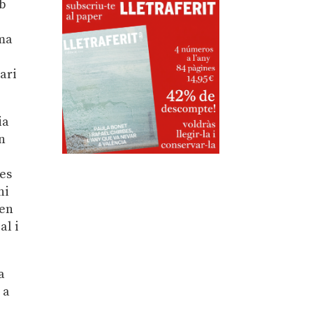
b
ema
rari
ia
n
res
ni
 en
al i
a
 a