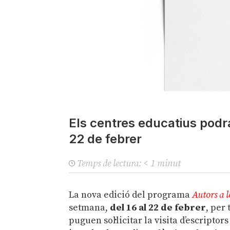
Els centres educatius podran
22 de febrer
Temps de lectura:
< 1
minut
La nova edició del programa
Autors a l
setmana,
del 16 al 22 de febrer
, per 
puguen sol·licitar la visita d’escriptors