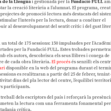
 de la Llengua
i gestionada per la
Fundació FULL
am
star la creació literària a l’alumnat. El programa, creat
s projectes de promoció lectora més destacats del sist
stimular l’interés per la lectura, donar a conéixer el
buir al desenvolupament del sentit crític i del gust lite
 un total de 175 sessions: 150 impulsades per l’Acadèm
ortades per la Fundació FULL. Estes trobades permetra
b els autors, descobrisca els seus llibres i conega de
re de cada obra literària.
El procés
és senzill: els cent
ari
disponible en la web del programa durant el termi
sessions es realitzaran a partir del 25 de febrer, tenint
vitat dins del pla lector del centre, l’equilibri territori
rs participants.
 treball dels escriptors del país i reforçarà la presènci
ansmeten la lectura com una ferramenta fonamental per
tadania crítica.