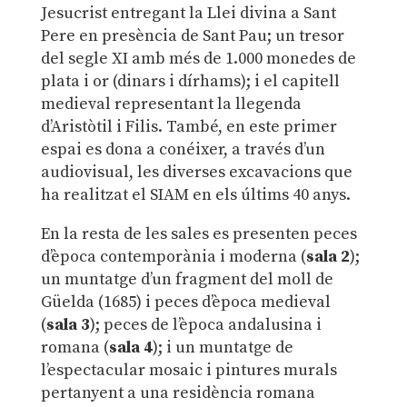
Jesucrist entregant la Llei divina a Sant
Pere en presència de Sant Pau; un tresor
del segle XI amb més de 1.000 monedes de
plata i or (dinars i dírhams); i el capitell
medieval representant la llegenda
d’Aristòtil i Filis. També, en este primer
espai es dona a conéixer, a través d’un
audiovisual, les diverses excavacions que
ha realitzat el SIAM en els últims 40 anys.
En la resta de les sales es presenten peces
d’època contemporània i moderna (
sala 2
);
un muntatge d’un fragment del moll de
Güelda (1685) i peces d’època medieval
(
sala 3
); peces de l’època andalusina i
romana (
sala 4
); i un muntatge de
l’espectacular mosaic i pintures murals
pertanyent a una residència romana