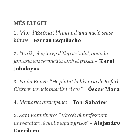
MÉS LLEGIT
1.
‘Flor d’Escòcia’, l’himne d’una nació sense
himne–
Ferran Esquilache
2.
‘Tyrik, el príncep d’Ilercavònia’, quan la
fantasia ens reconcilia amb el passat
–
Karol
Jabaloyas
3.
Paula Bonet: “He pintat la història de Rafael
Chirbes des dels budells i el cor” –
Óscar Mora
4.
Memòries anticipades
–
Toni Sabater
5.
Sara Barquinero: “L’accés al professorat
universitari té molts espais grisos”
–
Alejandro
Carrilero