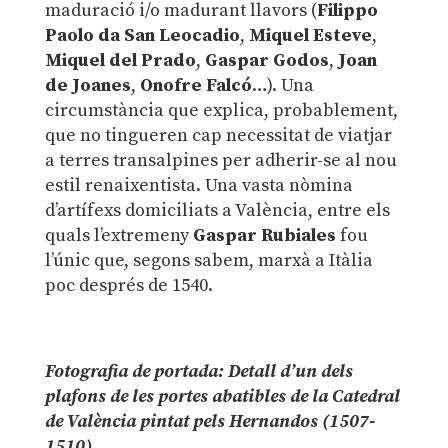
maduració i/o madurant llavors (
Filippo
Paolo da San Leocadio
,
Miquel Esteve
,
Miquel del Prado
,
Gaspar Godos
,
Joan
de Joanes
,
Onofre Falcó
…). Una
circumstància que explica, probablement,
que no tingueren cap necessitat de viatjar
a terres transalpines per adherir-se al nou
estil renaixentista. Una vasta nòmina
d’artífexs domiciliats a València, entre els
quals l’extremeny
Gaspar Rubiales
fou
l’únic que, segons sabem, marxà a Itàlia
poc després de 1540.
.
Fotografia de portada: Detall d’un dels
plafons de les portes abatibles de la Catedral
de València pintat pels Hernandos (1507-
1510)