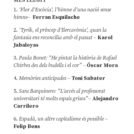
MÉS LLEGIT
1.
‘Flor d’Escòcia’, l’himne d’una nació sense
himne–
Ferran Esquilache
2.
‘Tyrik, el príncep d’Ilercavònia’, quan la
fantasia ens reconcilia amb el passat
–
Karol
Jabaloyas
3.
Paula Bonet: “He pintat la història de Rafael
Chirbes des dels budells i el cor” –
Óscar Mora
4.
Memòries anticipades
–
Toni Sabater
5.
Sara Barquinero: “L’accés al professorat
universitari té molts espais grisos”
–
Alejandro
Carrilero
6.
Espadà, un altre capitalisme és possible
–
Felip Bens