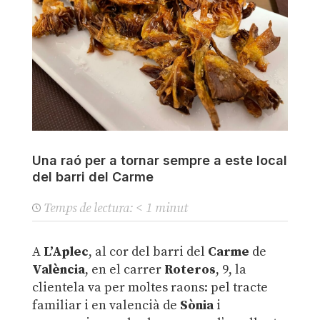
Una raó per a tornar sempre a este local
del barri del Carme
Temps de lectura:
< 1
minut
A
L’Aplec
, al cor del barri del
Carme
de
València
, en el carrer
Roteros
, 9, la
clientela va per moltes raons: pel tracte
familiar i en valencià de
Sònia
i