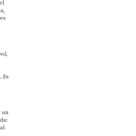
el
na,
nes
ood
,
. Es
t un
ida:
ual