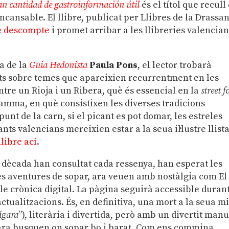
n cantidad de gastroinformación útil
és el títol que recull 
ncansable. El llibre, publicat per Llibres de la Drassa
e descompte
i promet arribar a les llibreries valencia
a de la
Guia Hedonista
Paula Pons
, el lector trobarà
nts sobre temes que apareixien recurrentment en les
ntre un Rioja i un Ribera, què és essencial en la
street f
amma, en què consistixen les diverses tradicions
punt de la carn, si el picant es pot domar, les estreles
nts valencians mereixien estar a la seua il·lustre llista
libre ací
.
 dècada han consultat cada ressenya, han esperat les
es aventures de sopar, ara veuen amb nostàlgia com El
ble crònica digital. La pàgina seguirà accessible duran
tualitzacions. És, en definitiva, una mort a la seua m
iágara
”), literària i divertida, però amb un divertit man
ncara busquen on sopar bo i barat. Com ens commina