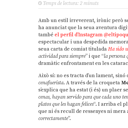
Temps de lectura:
2
minuts
Amb un estil irreverent, irònic però
ha anunciat que la seua aventura digi
també
el perfil d’Instagram @eltipoq
espectacular i una despedida memorabl
seua carta de comiat titulada
Ha sido u
actividad para siempre
” i que “
la persona 
dramàtic enfrontament en les catarac
Això sí: no es tracta d’un lament, sinó
cenafuerista
. A través de la croqueta
Me
s’explica que ha estat (i és) un plaer s
cenas, hayan servido para que cada uno ten
platos que les hagan felices
“. I arriba el 
que ni és recull de ressenyes ni mera
correctamente
”.