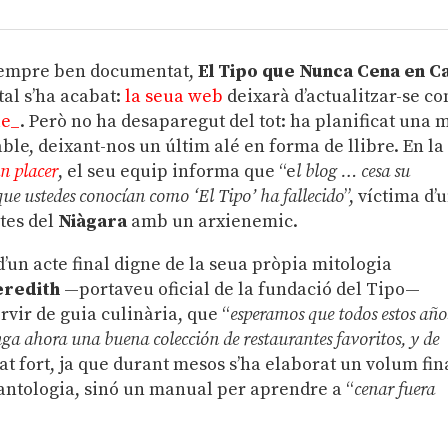
 sempre ben documentat,
El Tipo que Nunca Cena en C
tal s’ha acabat:
la seua web
deixarà d’actualitzar-se c
ue_
. Però no ha desaparegut del tot: ha planificat una 
e, deixant-nos un últim alé en forma de llibre. En la
n placer
, el seu equip informa que “e
l blog … cesa su
que ustedes conocían como ‘El Tipo’ ha fallecido
”, víctima d’
tes del
Niàgara
amb un arxienemic.
 d’un acte final digne de la seua pròpia mitologia
redith
—portaveu oficial de la fundació del Tipo—
ervir de guia culinària, que “
esperamos que todos estos año
ga ahora una buena colección de restaurantes favoritos, y de
plat fort, ja que durant mesos s’ha elaborat un volum fin
 antologia, sinó un manual per aprendre a “
cenar fuera