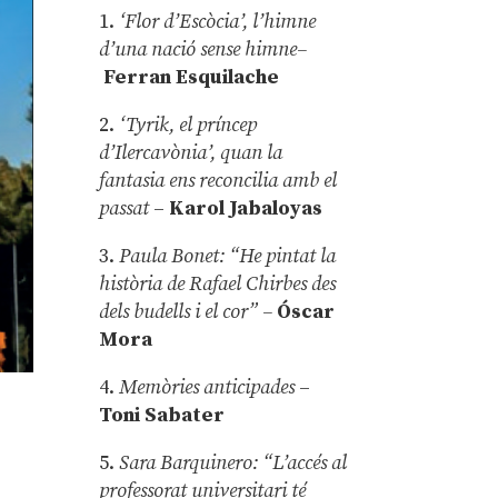
1.
‘Flor d’Escòcia’, l’himne
d’una nació sense himne–
Ferran Esquilache
2.
‘Tyrik, el príncep
d’Ilercavònia’, quan la
fantasia ens reconcilia amb el
passat
–
Karol Jabaloyas
3.
Paula Bonet: “He pintat la
història de Rafael Chirbes des
dels budells i el cor” –
Óscar
Mora
4.
Memòries anticipades
–
Toni Sabater
5.
Sara Barquinero: “L’accés al
professorat universitari té