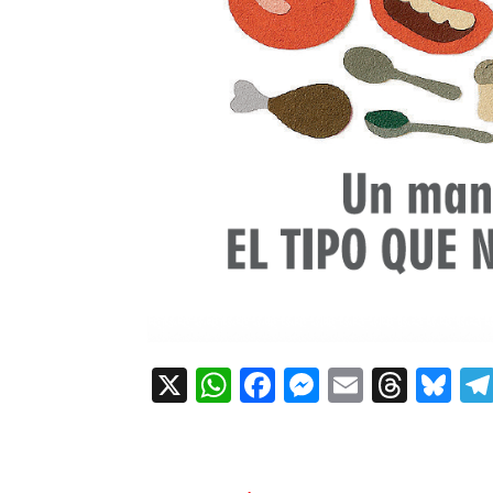
X
WhatsApp
Facebook
Messenger
Email
Thre
Bl