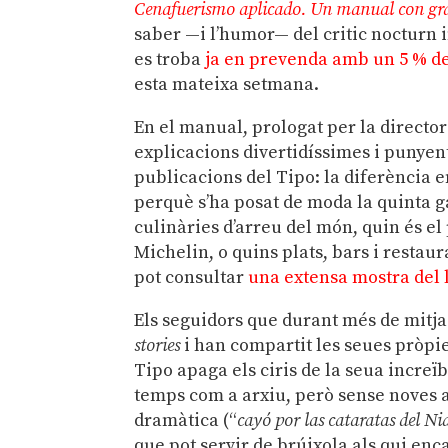
Cenafuerismo aplicado. Un manual con gra
saber —i l’humor— del critic nocturn i
es troba
ja en prevenda amb un 5 % d
esta mateixa setmana.
En el manual, prologat per la director
explicacions divertidíssimes i punye
publicacions del Tipo: la diferència e
perquè s’ha posat de moda la quinta g
culinàries d’arreu del món, quin és el 
Michelin, o quins plats, bars i restaura
pot consultar
una extensa mostra del l
Els seguidors que durant més de mitja
stories
i han compartit les seues pròpi
Tipo apaga els ciris de la seua increï
temps com a arxiu, però sense noves ac
dramàtica (“
cayó por las cataratas del N
que pot servir de brúixola als qui e