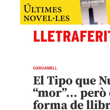
GARGAMELL
El Tipo que N
“mor”… però d
forma de llib