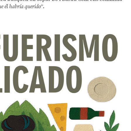
ue él habría querido
“.