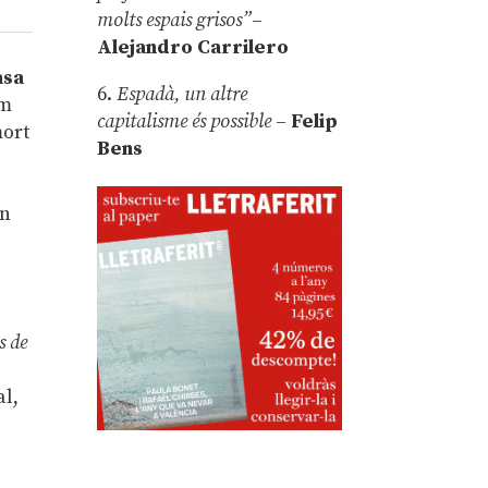
molts espais grisos”
–
Alejandro Carrilero
asa
6.
Espadà, un altre
om
capitalisme és possible
–
Felip
mort
Bens
un
s de
al,