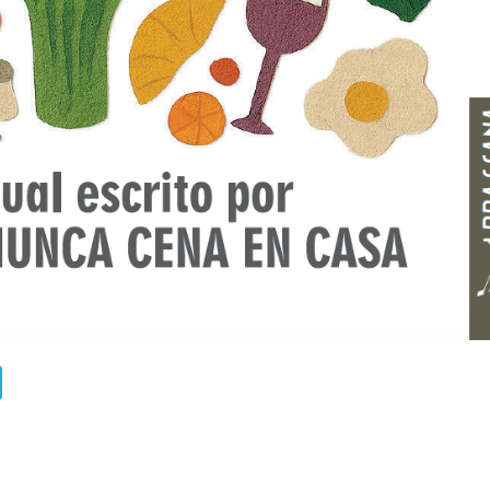
ads
uesky
Telegram