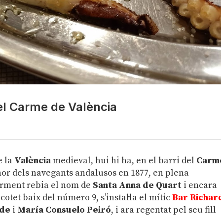
 del Carme de València
e la
València
medieval, hui hi ha, en el barri del
Carm
nor dels navegants andalusos en 1877, en plena
orment rebia el nom de
Santa Anna de Quart
i encara
xicotet baix del número 9, s’instal·la el mític
Bar Richar
ide
i
María Consuelo Peiró
, i ara regentat pel seu fill