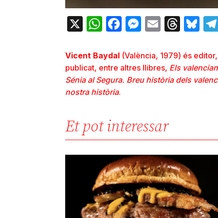
X
WhatsApp
Facebook
Messenger
Email
Thre
Bl
Vicent Baydal
(València, 1979) és editor, 
publicat, entre altres llibres,
Els valencia
Sénia al Segura. Breu història dels valen
nostra història
.
Et pot interessar