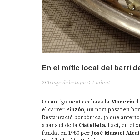
En el mític local del barri
Temps de lectura:
< 1
minut
On antigament acabava la
Moreria
d
el carrer
Pinzón
, un nom posat en ho
Restauració borbònica, ja que anteri
abans el de la
Cistelleta
. I ací, en el 
fundat en 1980 per
José Manuel Alca