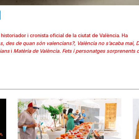
ads
uesky
Telegram
historiador i cronista oficial de la ciutat de València. Ha
ns, des de quan són valencians?
,
València no s’acaba mai
,
D
cians
i
Matèria de València. Fets i personatges sorprenents d