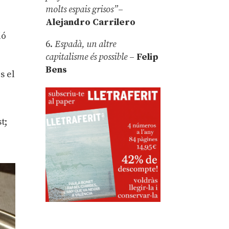
molts espais grisos”
–
Alejandro Carrilero
ió
6.
Espadà, un altre
l
capitalisme és possible
–
Felip
Bens
s el
t;