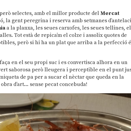
 però selectes, amb el millor producte del
Mercat
, la gent peregrina i reserva amb setmanes d’antelac
ia
a la planxa, les seues carxofes, les seues tellines, e
alles. Tot està de repica’m el colze i assolix quotes de
ibles, però si hi ha un plat que arriba a la perfecció é
 faça en el seu propi suc i es convertisca alhora en un
vert saborosa però lleugera i perceptible en el punt jus
 miqueta de pa per a sucar el nèctar que queda en la
ta obra d’art… sense pecat concebuda!