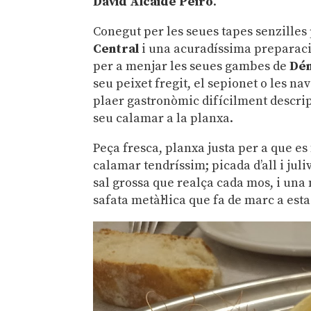
David Alcaide Peiró
.
Conegut per les seues tapes senzilles
Central
i una acuradíssima preparació
per a menjar les seues gambes de
Dén
seu peixet fregit, el sepionet o les nav
plaer gastronòmic difícilment descript
seu calamar a la planxa.
Peça fresca, planxa justa per a que es
calamar tendríssim; picada d’all i juli
sal grossa que realça cada mos, i una
safata metàl·lica que fa de marc a es