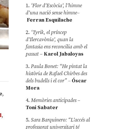
1.
‘Flor d’Escòcia’, l’himne
d’una nació sense himne–
Ferran Esquilache
2.
‘Tyrik, el príncep
d’Ilercavònia’, quan la
fantasia ens reconcilia amb el
passat
–
Karol Jabaloyas
3.
Paula Bonet: “He pintat la
història de Rafael Chirbes des
dels budells i el cor” –
Óscar
Mora
e
,
4.
Memòries anticipades
–
Toni Sabater
d
,
5.
Sara Barquinero: “L’accés al
professorat universitari té