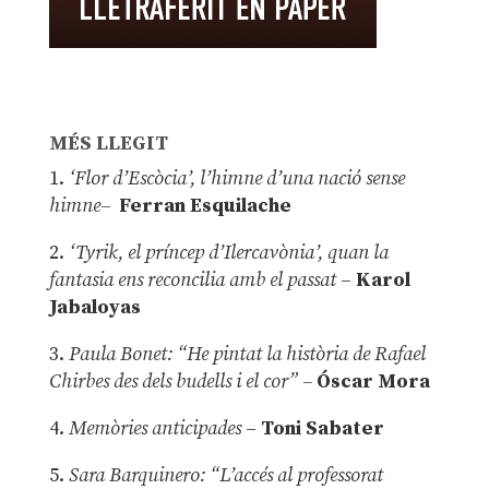
MÉS LLEGIT
1.
‘Flor d’Escòcia’, l’himne d’una nació sense
himne–
Ferran Esquilache
2.
‘Tyrik, el príncep d’Ilercavònia’, quan la
fantasia ens reconcilia amb el passat
–
Karol
Jabaloyas
3.
Paula Bonet: “He pintat la història de Rafael
Chirbes des dels budells i el cor” –
Óscar Mora
4.
Memòries anticipades
–
Toni Sabater
5.
Sara Barquinero: “L’accés al professorat