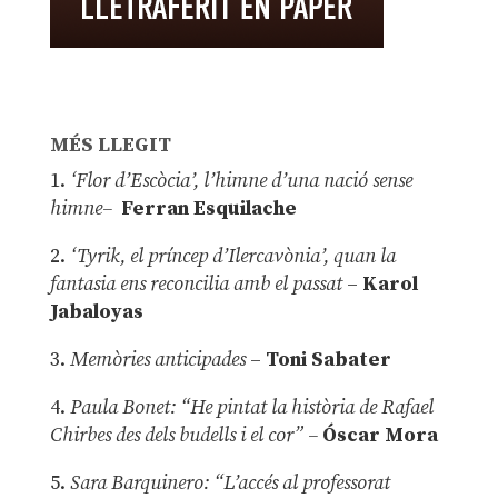
MÉS LLEGIT
1.
‘Flor d’Escòcia’, l’himne d’una nació sense
himne–
Ferran Esquilache
2.
‘Tyrik, el príncep d’Ilercavònia’, quan la
fantasia ens reconcilia amb el passat
–
Karol
Jabaloyas
3.
Memòries anticipades
–
Toni Sabater
4.
Paula Bonet: “He pintat la història de Rafael
Chirbes des dels budells i el cor” –
Óscar Mora
5.
Sara Barquinero: “L’accés al professorat