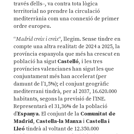
través d’ells–, va contra tota lògica
territorial no prendre la circulació
mediterrània com una connexió de primer
ordre europeu.
“
Madrid creix i creix
“, llegim. Sense tindre en
compte una altra realitat: de 2024 a 2025, la
província espanyola que més ha crescut en
població ha sigut
Castelló
, i les tres
províncies valencianes han sigut les que
conjuntament més han accelerat (per
damunt de l’1,5%); el conjunt geogràfic
mediterrani tindrà, per al 2037, 16.620.000
habitants, segons la previsió de l’INE.
Representarà el 31,36% de la població
d’
Espanya
. El conjunt de la
Comunitat de
Madrid
,
Castella-la Manxa
i
Castella i
Lleó
tindrà al voltant de 12.350.000