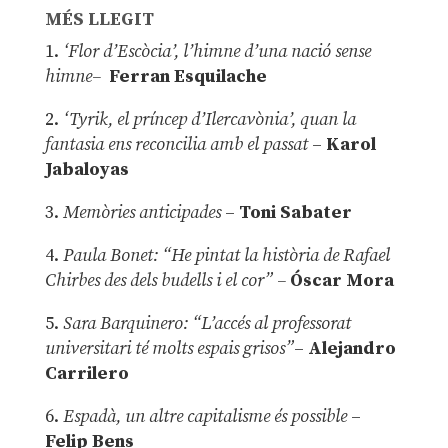
MÉS LLEGIT
1.
‘Flor d’Escòcia’, l’himne d’una nació sense
himne–
Ferran Esquilache
2.
‘Tyrik, el príncep d’Ilercavònia’, quan la
fantasia ens reconcilia amb el passat
–
Karol
Jabaloyas
3.
Memòries anticipades
–
Toni Sabater
4.
Paula Bonet: “He pintat la història de Rafael
Chirbes des dels budells i el cor” –
Óscar Mora
5.
Sara Barquinero: “L’accés al professorat
universitari té molts espais grisos”
–
Alejandro
Carrilero
6.
Espadà, un altre capitalisme és possible
–
Felip Bens