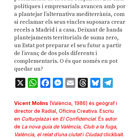
polítiques i empresarials avancen amb por
a plantejar l’alternativa mediterrània, com
si reclamar els seus vincles suposara crear
recels a Madrid i a casa. Deixant de banda
plantejaments territorials de suma zero,
un Estat pot preparar el seu futur a partir
de l’avanç de dos pols diferents i
complementaris. O és que només en pot
quedar un?
X
WhatsApp
Facebook
Messenger
Email
Threads
Bluesky
Teleg
Vicent Molins
(València, 1986) és geògraf i
director de Radial, Oficina Creativa. Escriu
en
Culturplaza
i en
El Confidencial
. És autor
de
La nova guia de València
,
Club a la fuga
,
València, el relat d’una ciutat
i
Ciudad
clickbait.