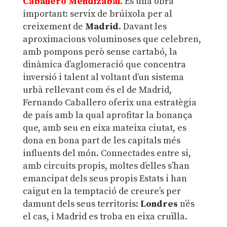
Caballero Mendizábal
. És una obra
important: servix de brúixola per al
creixement de
Madrid
. Davant les
aproximacions voluminoses que celebren,
amb pompons però sense cartabó, la
dinàmica d’aglomeració que concentra
inversió i talent al voltant d’un sistema
urbà rellevant com és el de Madrid,
Fernando Caballero oferix una estratègia
de país amb la qual aprofitar la bonança
que, amb seu en eixa mateixa ciutat, es
dona en bona part de les capitals més
influents del món. Connectades entre si,
amb circuits propis, moltes d’elles s’han
emancipat dels seus propis Estats i han
caigut en la temptació de creure’s per
damunt dels seus territoris:
Londres
n’és
el cas, i Madrid es troba en eixa cruïlla.